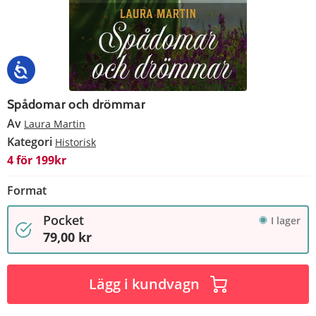
Spådomar och drömmar
Av
Laura Martin
Kategori
Historisk
4 för 199kr
Format
Pocket
I lager
79,00 kr
Lägg i kundvagn