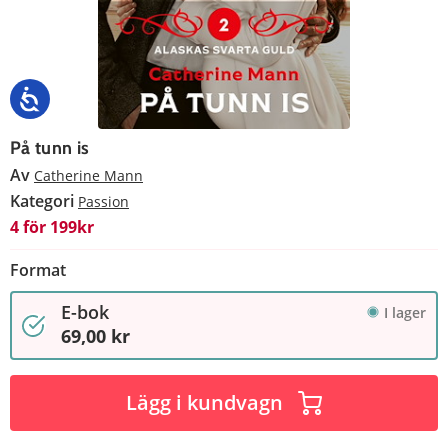
På tunn is
Av
Catherine Mann
Kategori
Passion
4 för 199kr
Format
E-bok
I lager
69,00 kr
Lägg i kundvagn