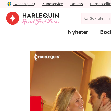
Sweden (SEK)
Kundservice
Om oss
HarperColli
Nyheter
Böc