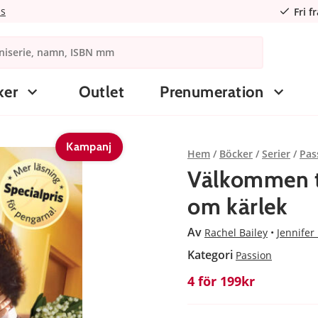
ns
Fri f
ker
Outlet
Prenumeration
Kampanj
Hem
Böcker
Serier
Pas
Välkommen ti
om kärlek
Av
Rachel Bailey
Jennifer
Kategori
Passion
4 för 199kr