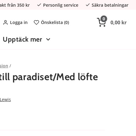
rakt från 350 kr
Personlig service
Säkra betalningar
0
0,00 kr
Logga in
Önskelista (
0
)
Upptäck mer
sion
ll paradiset/Med löfte
 Lewis