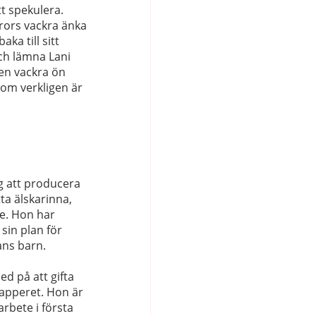
tt spekulera.
brors vackra änka
aka till sitt
ch lämna Lani
den vackra ön
om verkligen är
g att producera
ta älskarinna,
ke. Hon har
in plan för
ans barn.
ed på att gifta
papperet. Hon är
arbete i första