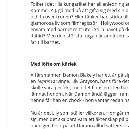
Folket i det lilla kungariket har all anledning a
Kommer A.J. gå med på att gifta sig med sin 
och ta över tronen? Eller tänker han sticka tillb
glamorösa liv som filmregissör i Hollywood o
ensam med barnet mitt ute i Stilla havet på 
Rahiri? Men den största frågan är ändå vem s
far till barnet.
Med löfte om kärlek
Affärsmannen Damon Blakely har ett år på si
en
legitim
arvinge. Lily Grayson, hans före det
skulle vara perfekt, men det finns en liten ha
lämnat honom. När Damon ändå lägger fram s
henne får han en chock - hon väntar redan h
Nu är det Lily som ställer villkoren. Hon går m
sig, men det ska bara vara ett äktenskap på 
nämligen trött på att Damon alltid sätter sitt 