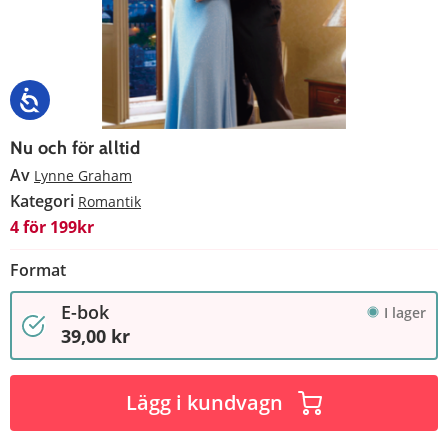
Nu och för alltid
Av
Lynne Graham
Kategori
Romantik
4 för 199kr
Format
E-bok
I lager
39,00 kr
Lägg i kundvagn