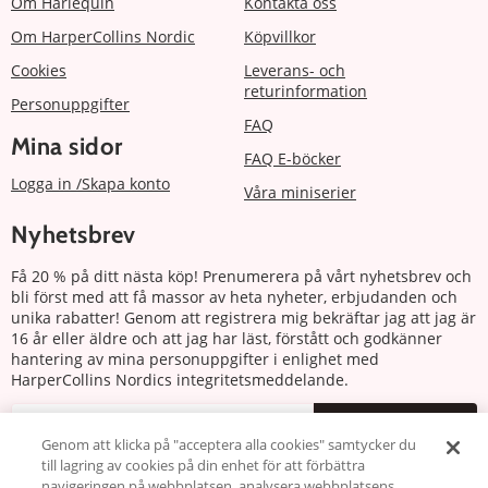
Om Harlequin
Kontakta oss
Om HarperCollins Nordic
Köpvillkor
Cookies
Leverans- och
returinformation
Personuppgifter
FAQ
Mina sidor
FAQ E-böcker
Logga in /Skapa konto
Våra miniserier
Nyhetsbrev
Få 20 % på ditt nästa köp! Prenumerera på vårt nyhetsbrev och
bli först med att få massor av heta nyheter, erbjudanden och
unika rabatter! Genom att registrera mig bekräftar jag att jag är
16 år eller äldre och att jag har läst, förstått och godkänner
hantering av mina personuppgifter i enlighet med
HarperCollins Nordics integritetsmeddelande.
Prenumerera
Genom att klicka på "acceptera alla cookies" samtycker du
till lagring av cookies på din enhet för att förbättra
navigeringen på webbplatsen, analysera webbplatsens