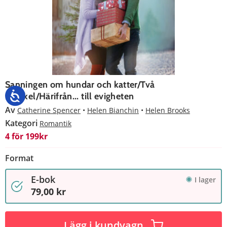
Sanningen om hundar och katter/Två
mirakel/Härifrån... till evigheten
Av
Catherine Spencer
Helen Bianchin
Helen Brooks
Kategori
Romantik
4 för 199kr
Format
E-bok
I lager
79,00 kr
Lägg i kundvagn