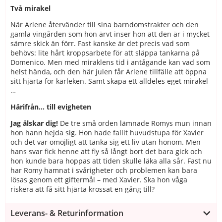
Två mirakel
När Arlene återvänder till sina barndomstrakter och den
gamla vingården som hon ärvt inser hon att den är i mycket
sämre skick än förr. Fast kanske är det precis vad som
behövs: lite hårt kroppsarbete för att släppa tankarna på
Domenico. Men med miraklens tid i antågande kan vad som
helst hända, och den här julen får Arlene tillfälle att öppna
sitt hjärta för kärleken. Samt skapa ett alldeles eget mirakel
…
Härifrån... till evigheten
Jag älskar dig!
De tre små orden lämnade Romys mun innan
hon hann hejda sig. Hon hade fallit huvudstupa för Xavier
och det var omöjligt att tänka sig ett liv utan honom. Men
hans svar fick henne att fly så långt bort det bara gick och
hon kunde bara hoppas att tiden skulle läka alla sår. Fast nu
har Romy hamnat i svårigheter och problemen kan bara
lösas genom ett giftermål – med Xavier. Ska hon våga
riskera att få sitt hjärta krossat en gång till?
Leverans- & Returinformation