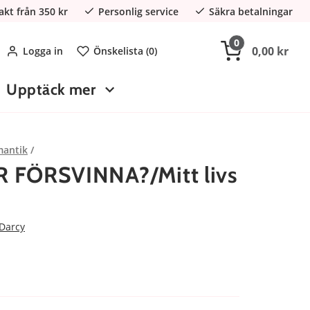
rakt från 350 kr
Personlig service
Säkra betalningar
0
0,00 kr
Logga in
Önskelista (
0
)
Upptäck mer
antik
 FÖRSVINNA?/Mitt livs
Darcy