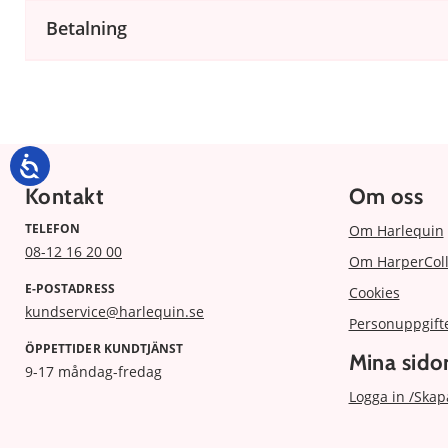
Betalning
Kontakt
Om oss
TELEFON
Om Harlequin
08-12 16 20 00
Om HarperColl
E-POSTADRESS
Cookies
kundservice@harlequin.se
Personuppgift
ÖPPETTIDER KUNDTJÄNST
Mina sido
9-17 måndag-fredag
Logga in /Skap