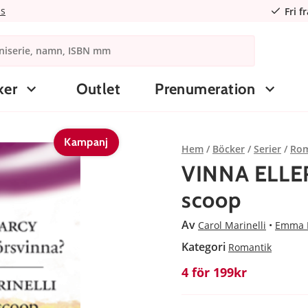
ns
Fri f
ker
Outlet
Prenumeration
Kampanj
Hem
Böcker
Serier
Rom
VINNA ELLER
scoop
Av
Carol Marinelli
Emma 
Kategori
Romantik
4 för 199kr