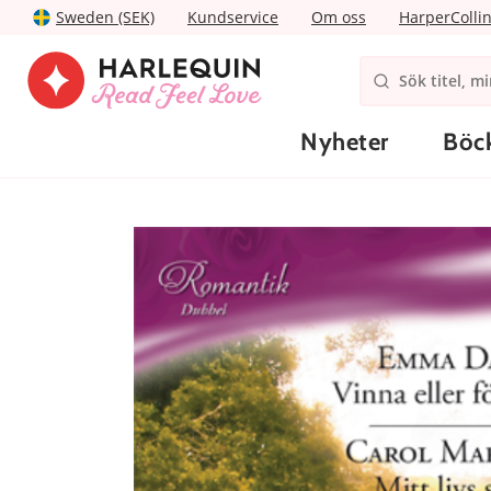
Sweden (SEK)
Kundservice
Om oss
HarperColli
Nyheter
Böc