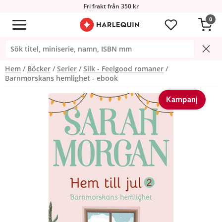
Fri frakt från 350 kr
0
Hem
Böcker
Serier
Silk - Feelgood romaner
Barnmorskans hemlighet - ebook
Kampanj