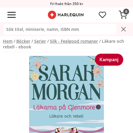
Fri frakt från 350 kr
0
Hem
Böcker
Serier
Silk - Feelgood romaner
Läkare och
rebell - ebook
Kampanj