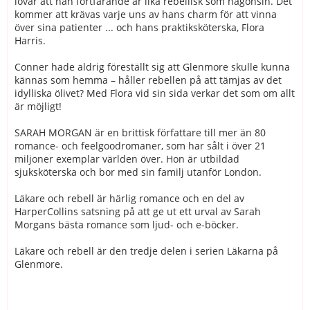
lovar att han fortfarande är lika rebellisk som någonsin. Det
kommer att krävas varje uns av hans charm för att vinna
över sina patienter ... och hans praktiksköterska, Flora
Harris.
Conner hade aldrig föreställt sig att Glenmore skulle kunna
kännas som hemma – håller rebellen på att tämjas av det
idylliska ölivet? Med Flora vid sin sida verkar det som om allt
är möjligt!
SARAH MORGAN är en brittisk författare till mer än 80
romance- och feelgoodromaner, som har sålt i över 21
miljoner exemplar världen över. Hon är utbildad
sjuksköterska och bor med sin familj utanför London.
Läkare och rebell är härlig romance och en del av
HarperCollins satsning på att ge ut ett urval av Sarah
Morgans bästa romance som ljud- och e-böcker.
Läkare och rebell är den tredje delen i serien Läkarna på
Glenmore.