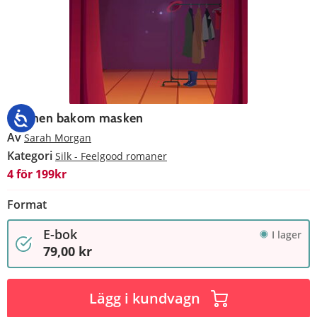
Mannen bakom masken
Av
Sarah Morgan
Kategori
Silk - Feelgood romaner
4 för 199kr
Format
E-bok
I lager
79,00 kr
Lägg i kundvagn