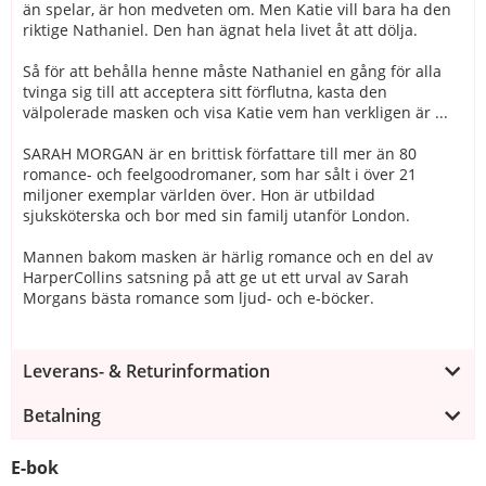
än spelar, är hon medveten om. Men Katie vill bara ha den
riktige Nathaniel. Den han ägnat hela livet åt att dölja.
Så för att behålla henne måste Nathaniel en gång för alla
tvinga sig till att acceptera sitt förflutna, kasta den
välpolerade masken och visa Katie vem han verkligen är ...
SARAH MORGAN är en brittisk författare till mer än 80
romance- och feelgoodromaner, som har sålt i över 21
miljoner exemplar världen över. Hon är utbildad
sjuksköterska och bor med sin familj utanför London.
Mannen bakom masken är härlig romance och en del av
HarperCollins satsning på att ge ut ett urval av Sarah
Morgans bästa romance som ljud- och e-böcker.
Leverans- & Returinformation
Betalning
E-bok