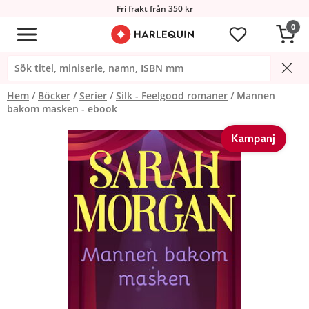
Fri frakt från 350 kr
0
Hem
Böcker
Serier
Silk - Feelgood romaner
Mannen
bakom masken - ebook
Kampanj