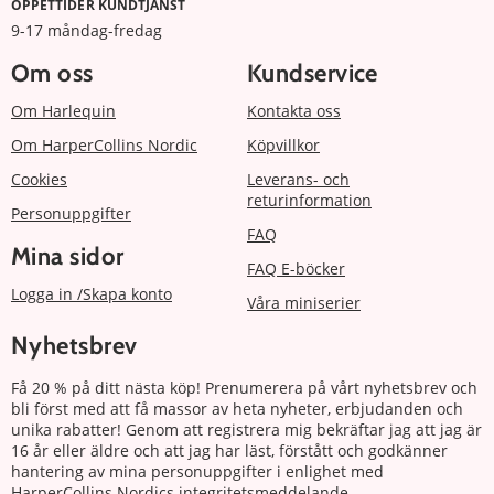
ÖPPETTIDER KUNDTJÄNST
9-17 måndag-fredag
Om oss
Kundservice
Om Harlequin
Kontakta oss
Om HarperCollins Nordic
Köpvillkor
Cookies
Leverans- och
returinformation
Personuppgifter
FAQ
Mina sidor
FAQ E-böcker
Logga in /Skapa konto
Våra miniserier
Nyhetsbrev
Få 20 % på ditt nästa köp! Prenumerera på vårt nyhetsbrev och
bli först med att få massor av heta nyheter, erbjudanden och
unika rabatter! Genom att registrera mig bekräftar jag att jag är
16 år eller äldre och att jag har läst, förstått och godkänner
hantering av mina personuppgifter i enlighet med
HarperCollins Nordics integritetsmeddelande.