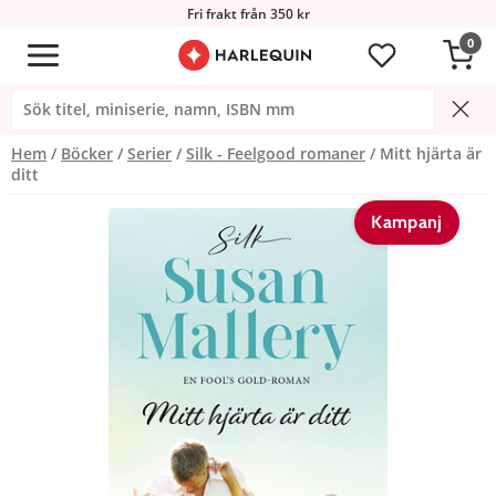
Fri frakt från 350 kr
0
Hem
Böcker
Serier
Silk - Feelgood romaner
Mitt hjärta är
ditt
Kampanj