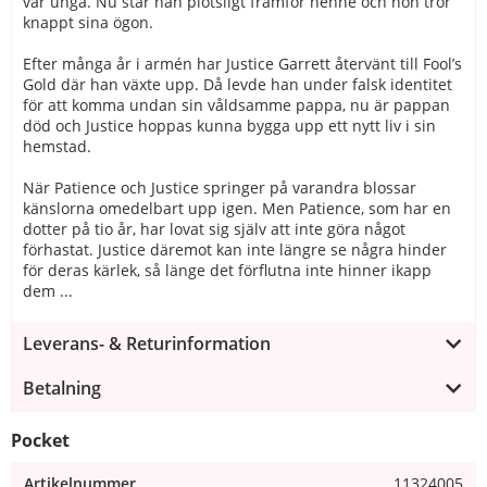
var unga. Nu står han plötsligt framför henne och hon tror
knappt sina ögon.
Efter många år i armén har Justice Garrett återvänt till Fool’s
Gold där han växte upp. Då levde han under falsk identitet
för att komma undan sin våldsamme pappa, nu är pappan
död och Justice hoppas kunna bygga upp ett nytt liv i sin
hemstad.
När Patience och Justice springer på varandra blossar
känslorna omedelbart upp igen. Men Patience, som har en
dotter på tio år, har lovat sig själv att inte göra något
förhastat. Justice däremot kan inte längre se några hinder
för deras kärlek, så länge det förflutna inte hinner ikapp
dem ...
Leverans- & Returinformation
Betalning
Pocket
Artikelnummer
11324005