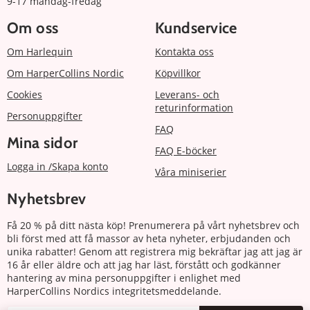
9-17 måndag-fredag
Om oss
Kundservice
Om Harlequin
Kontakta oss
Om HarperCollins Nordic
Köpvillkor
Cookies
Leverans- och
returinformation
Personuppgifter
FAQ
Mina sidor
FAQ E-böcker
Logga in /Skapa konto
Våra miniserier
Nyhetsbrev
Få 20 % på ditt nästa köp! Prenumerera på vårt nyhetsbrev och
bli först med att få massor av heta nyheter, erbjudanden och
unika rabatter! Genom att registrera mig bekräftar jag att jag är
16 år eller äldre och att jag har läst, förstått och godkänner
hantering av mina personuppgifter i enlighet med
HarperCollins Nordics integritetsmeddelande.