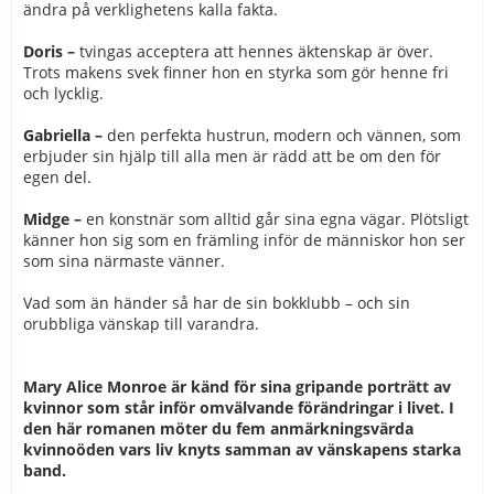
ändra på verklighetens kalla fakta.
Doris –
tvingas acceptera att hennes äktenskap är över.
Trots makens svek finner hon en styrka som gör henne fri
och lycklig.
Gabriella –
den perfekta hustrun, modern och vännen, som
erbjuder sin hjälp till alla men är rädd att be om den för
egen del.
Midge –
en konstnär som alltid går sina egna vägar. Plötsligt
känner hon sig som en främling inför de människor hon ser
som sina närmaste vänner.
Vad som än händer så har de sin bokklubb – och sin
orubbliga vänskap till varandra.
Mary Alice Monroe är känd för sina gripande porträtt av
kvinnor som står inför omvälvande förändringar i livet. I
den här romanen möter du fem anmärkningsvärda
kvinnoöden vars liv knyts samman av vänskapens starka
band.