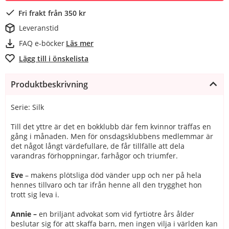
Fri frakt från 350 kr
Leveranstid
FAQ e-böcker
Läs mer
Lägg till i önskelista
Produktbeskrivning
Serie: Silk
Till det yttre är det en bokklubb där fem kvinnor träffas en
gång i månaden. Men för onsdagsklubbens medlemmar är
det något långt värdefullare, de får tillfälle att dela
varandras förhoppningar, farhågor och triumfer.
Eve
– makens plötsliga död vänder upp och ner på hela
hennes tillvaro och tar ifrån henne all den trygghet hon
trott sig leva i.
Annie –
en briljant advokat som vid fyrtiotre års ålder
beslutar sig för att skaffa barn, men ingen vilja i världen kan