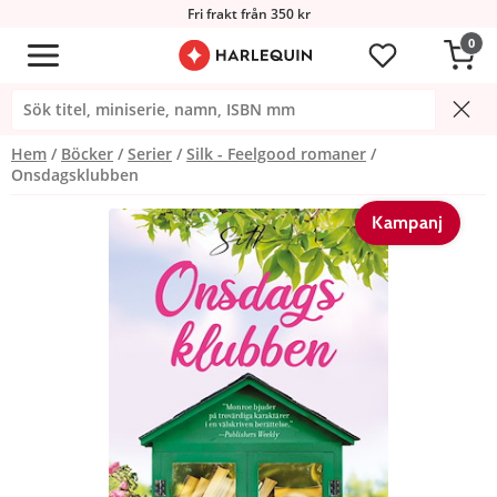
Fri frakt från 350 kr
0
Hem
Böcker
Serier
Silk - Feelgood romaner
Onsdagsklubben
Kampanj