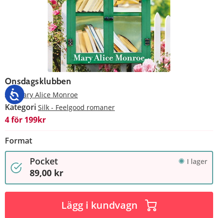
Onsdagsklubben
Av
Mary Alice Monroe
Kategori
Silk - Feelgood romaner
4 för 199kr
Format
Pocket
I lager
89,00 kr
Lägg i kundvagn