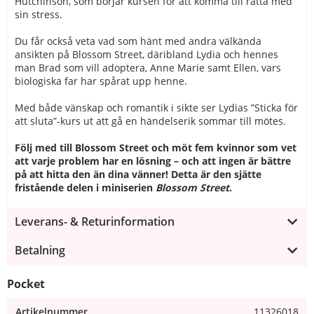
Hutchinson, som börjar kursen för att komma till rätta med
sin stress.
Du får också veta vad som hänt med andra välkända
ansikten på Blossom Street, däribland Lydia och hennes
man Brad som vill adoptera, Anne Marie samt Ellen, vars
biologiska far har spårat upp henne.
Med både vänskap och romantik i sikte ser Lydias ”Sticka för
att sluta”-kurs ut att gå en händelserik sommar till mötes.
Följ med till Blossom Street och möt fem kvinnor som vet
att varje problem har en lösning – och att ingen är bättre
på att hitta den än dina vänner! Detta är den sjätte
fristående delen i miniserien
Blossom Street
.
Leverans- & Returinformation
Betalning
Pocket
Artikelnummer
11326018