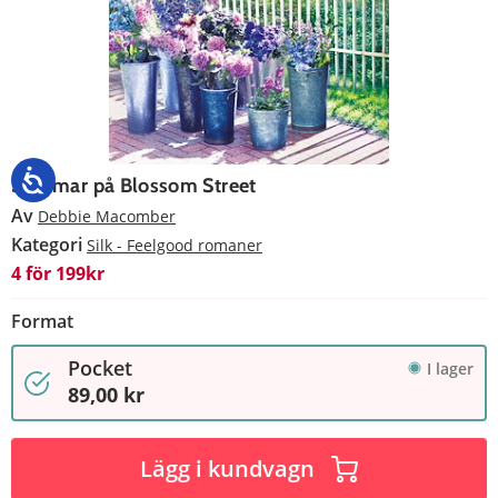
Sommar på Blossom Street
Av
Debbie Macomber
Kategori
Silk - Feelgood romaner
4 för 199kr
Format
Pocket
I lager
89,00 kr
Lägg i kundvagn