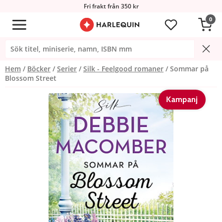
Fri frakt från 350 kr
0
Hem
Böcker
Serier
Silk - Feelgood romaner
Sommar på
Blossom Street
Kampanj