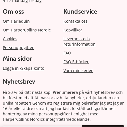
9-17 måndag-fredag
Om oss
Kundservice
Om Harlequin
Kontakta oss
Om HarperCollins Nordic
Köpvillkor
Cookies
Leverans- och
returinformation
Personuppgifter
FAQ
Mina sidor
FAQ E-böcker
Logga in /Skapa konto
Våra miniserier
Nyhetsbrev
Få 20 % på ditt nästa köp! Prenumerera på vårt nyhetsbrev och
bli först med att få massor av heta nyheter, erbjudanden och
unika rabatter! Genom att registrera mig bekräftar jag att jag är
16 år eller äldre och att jag har läst, förstått och godkänner
hantering av mina personuppgifter i enlighet med
HarperCollins Nordics integritetsmeddelande.