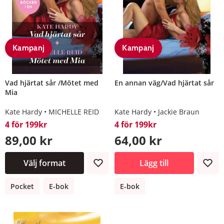
Kampanj
Kampanj
Vad hjärtat sår /Mötet med
En annan väg/Vad hjärtat sår
Mia
Kate Hardy
MICHELLE REID
Kate Hardy
Jackie Braun
4 för 199kr
4 för 199kr
89,00 kr
64,00 kr
Välj format
Lägg till
Pocket
E-bok
E-bok