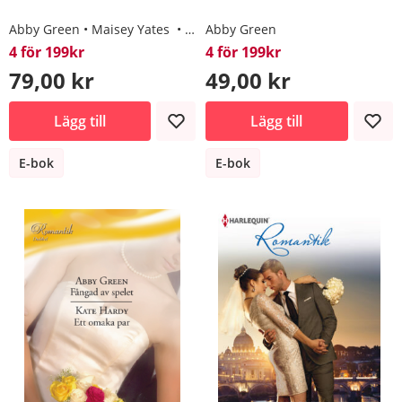
Abby Green
Maisey Yates
Tara Pammi
Abby Green
4 för 199kr
4 för 199kr
79,00 kr
49,00 kr
Lägg till
Lägg till
E-bok
E-bok