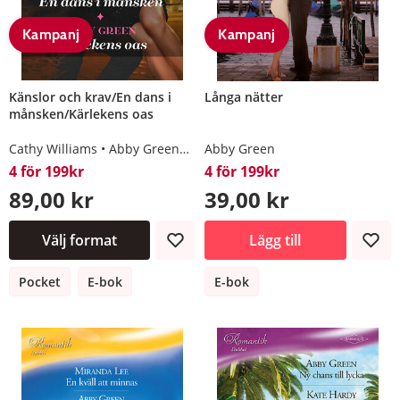
Kampanj
Kampanj
Känslor och krav/En dans i
Långa nätter
månsken/Kärlekens oas
Cathy Williams
Abby Green
Sandra Marton
Abby Green
4 för 199kr
4 för 199kr
89,00 kr
39,00 kr
Välj format
Lägg till
Pocket
E-bok
E-bok