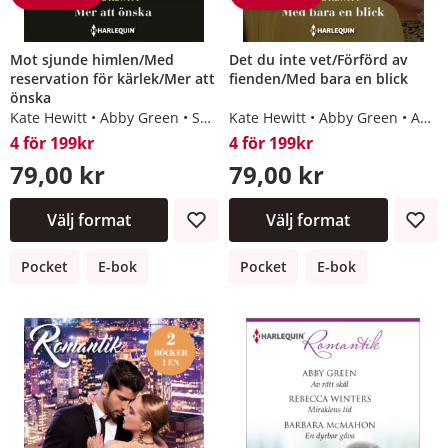
Mot sjunde himlen/Med
Det du inte vet/Förförd av
reservation för kärlek/Mer att
fienden/Med bara en blick
önska
Kate Hewitt
Abby Green
Susanna Carr
Kate Hewitt
Abby Green
Annie West
4 för 199kr
4 för 199kr
79,00 kr
79,00 kr
Välj format
Välj format
Pocket
E-bok
Pocket
E-bok