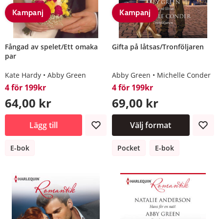
Kampanj
Kampanj
Fångad av spelet/Ett omaka
Gifta på låtsas/Tronföljaren
par
Kate Hardy
Abby Green
Abby Green
Michelle Conder
4 för 199kr
4 för 199kr
64,00 kr
69,00 kr
Lägg till
Välj format
E-bok
Pocket
E-bok