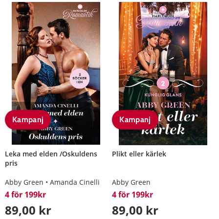
Kampanj
Kampanj
Leka med elden /Oskuldens
Plikt eller kärlek
pris
Abby Green
Amanda Cinelli
Abby Green
4 för 199kr
4 för 199kr
89,00 kr
89,00 kr