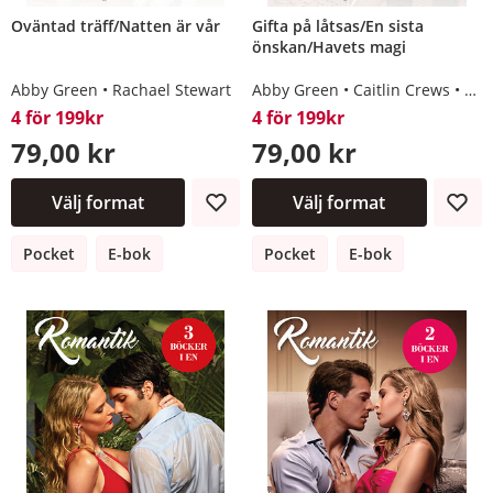
Oväntad träff/Natten är vår
Gifta på låtsas/En sista
önskan/Havets magi
Abby Green
Rachael Stewart
Abby Green
Caitlin Crews
Tri
4 för 199kr
4 för 199kr
79,00 kr
79,00 kr
Välj format
Välj format
Pocket
E-bok
Pocket
E-bok