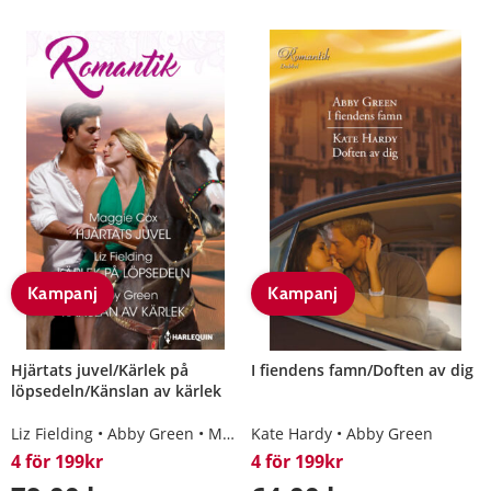
Kampanj
Kampanj
Hjärtats juvel/Kärlek på
I fiendens famn/Doften av dig
löpsedeln/Känslan av kärlek
Liz Fielding
Abby Green
Maggie Cox
Kate Hardy
Abby Green
4 för 199kr
4 för 199kr