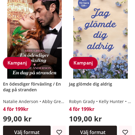
Kampanj
Kampanj
En ödesdiger förväxling / En
Jag glömde dig aldrig
dag på stranden
Natalie Anderson
Abby Green
Robyn Grady
Kelly Hunter
Abb
4 för 199kr
4 för 199kr
99,00 kr
109,00 kr
Välj format
Välj format