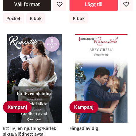
Välj format
Lägg till
Pocket
E-bok
E-bok
Kampanj
Kampanj
Ett liv, en njutning/Kärlek i
Fångad av dig
sikte/Glödhett avtal