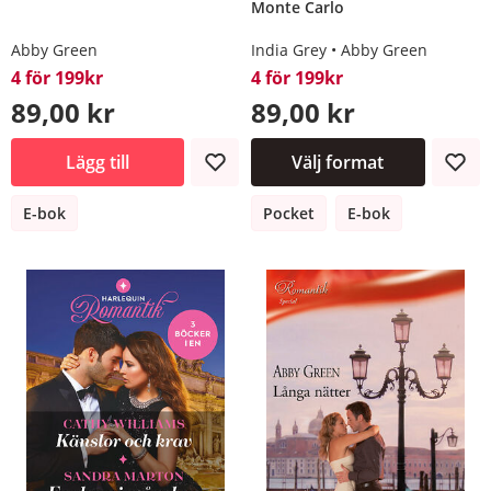
Monte Carlo
Abby Green
India Grey
Abby Green
4 för 199kr
4 för 199kr
89,00 kr
89,00 kr
Lägg till
Välj format
E-bok
Pocket
E-bok