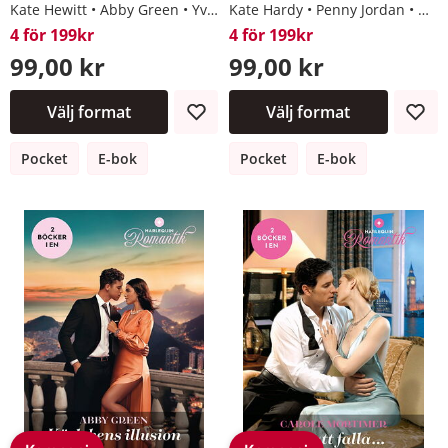
Kate Hewitt
Abby Green
Yvonne Lindsay
Kate Hardy
Jules Bennett
Penny Jordan
Kim
4 för 199kr
4 för 199kr
99,00 kr
99,00 kr
Välj format
Välj format
Pocket
E-bok
Pocket
E-bok