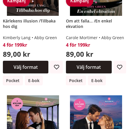
Kampanj
Kampanj
Kärlekens illusion /Tillbaka
Om att falla... /En enkel
hos dig
ekvation
Kimberly Lang
Abby Green
Carole Mortimer
Abby Green
4 för 199kr
4 för 199kr
89,00 kr
89,00 kr
Välj format
Välj format
Pocket
E-bok
Pocket
E-bok