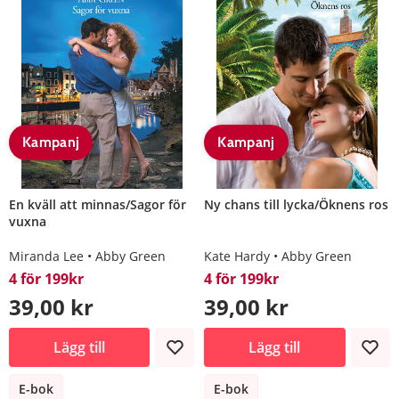
Kampanj
Kampanj
En kväll att minnas/Sagor för
Ny chans till lycka/Öknens ros
vuxna
Miranda Lee
Abby Green
Kate Hardy
Abby Green
4 för 199kr
4 för 199kr
39,00 kr
39,00 kr
Lägg till
Lägg till
E-bok
E-bok