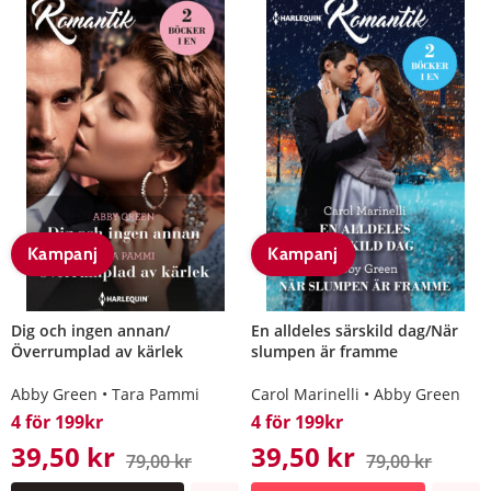
Kampanj
Kampanj
Dig och ingen annan/
En alldeles särskild dag/När
Överrumplad av kärlek
slumpen är framme
Abby Green
Tara Pammi
Carol Marinelli
Abby Green
4 för 199kr
4 för 199kr
39,50 kr
39,50 kr
79,00 kr
79,00 kr