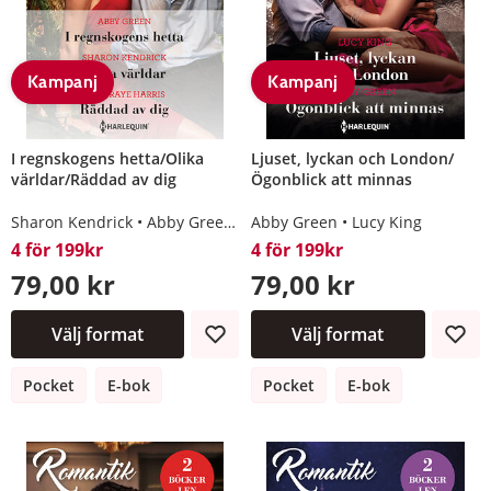
Kampanj
Kampanj
I regnskogens hetta/Olika
Ljuset, lyckan och London/
världar/Räddad av dig
Ögonblick att minnas
Sharon Kendrick
Abby Green
Lynn Raye Harris
Abby Green
Lucy King
4 för 199kr
4 för 199kr
79,00 kr
79,00 kr
Välj format
Välj format
Pocket
E-bok
Pocket
E-bok