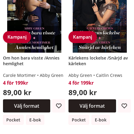
Kampanj
Kampanj
Om hon bara visste /Annies
Kärlekens lockelse /Snärjd av
hemlighet
kärleken
Carole Mortimer
Abby Green
Abby Green
Caitlin Crews
4 för 199kr
4 för 199kr
89,00 kr
89,00 kr
Välj format
Välj format
Pocket
E-bok
Pocket
E-bok