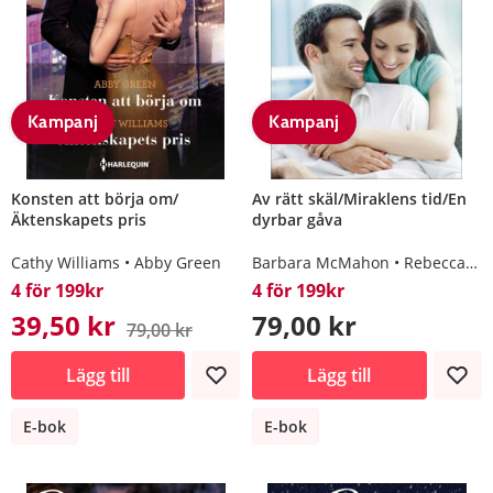
Kampanj
Kampanj
Konsten att börja om/
Av rätt skäl/Miraklens tid/En
Äktenskapets pris
dyrbar gåva
Cathy Williams
Abby Green
Barbara McMahon
Rebecca Winters
4 för 199kr
4 för 199kr
39,50 kr
79,00 kr
79,00 kr
Lägg till
Lägg till
E-bok
E-bok