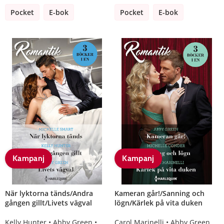
Pocket
E-bok
Pocket
E-bok
Kampanj
Kampanj
När lyktorna tänds/Andra
Kameran går!/Sanning och
gången gillt/Livets vägval
lögn/Kärlek på vita duken
Kelly Hunter
Abby Green
Michelle Smart
Carol Marinelli
Abby Green
Mi