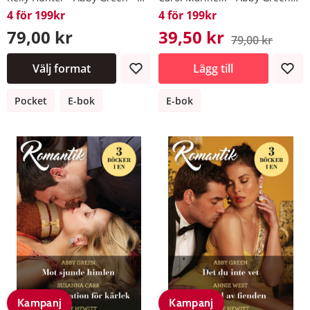
4 för 199kr
4 för 199kr
79,00 kr
39,50 kr
79,00 kr
Välj format
Lägg till
Pocket
E-bok
E-bok
Kampanj
Kampanj