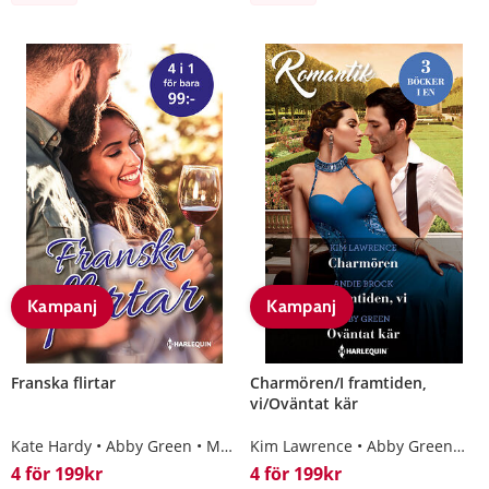
Kampanj
Kampanj
Franska flirtar
Charmören/I framtiden,
vi/Oväntat kär
Kate Hardy
Abby Green
Margaret Barker
Kim Lawrence
Karin Baine
Abby Green
An
4 för 199kr
4 för 199kr