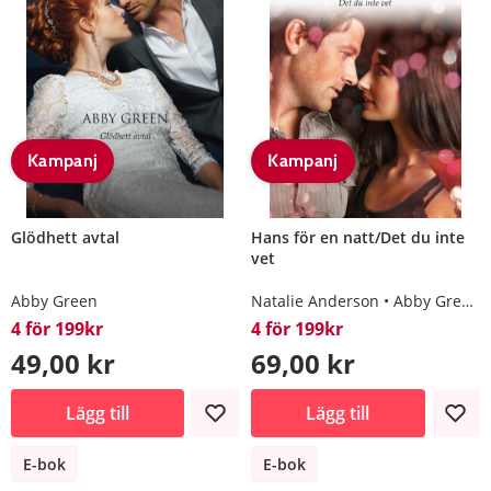
Kampanj
Kampanj
Glödhett avtal
Hans för en natt/Det du inte
vet
Abby Green
Natalie Anderson
Abby Green
4 för 199kr
4 för 199kr
49,00 kr
69,00 kr
Lägg till
Lägg till
E-bok
E-bok