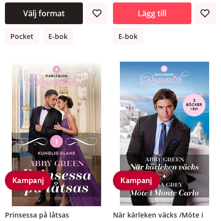
Välj format
Lägg till
Pocket
E-bok
E-bok
Kampanj
Kampanj
Prinsessa på låtsas
När kärleken väcks /Möte i