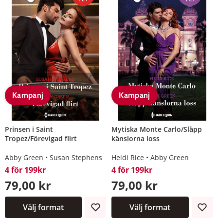
Kampanj
Kampanj
Prinsen i Saint
Mytiska Monte Carlo/Släpp
Tropez/Förevigad flirt
känslorna loss
Abby Green
Susan Stephens
Heidi Rice
Abby Green
4 för 199kr
4 för 199kr
79,00 kr
79,00 kr
Välj format
Välj format