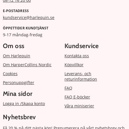
08-12 16 20 00
E-POSTADRESS
kundservice@harlequin.se
ÖPPETTIDER KUNDTJÄNST
9-17 måndag-fredag
Om oss
Kundservice
Om Harlequin
Kontakta oss
Om HarperCollins Nordic
Köpvillkor
Cookies
Leverans- och
returinformation
Personuppgifter
FAQ
Mina sidor
FAQ E-böcker
Logga in /Skapa konto
Våra miniserier
Nyhetsbrev
Få 20 % på ditt nästa köp! Prenumerera på vårt nyhetsbrev och