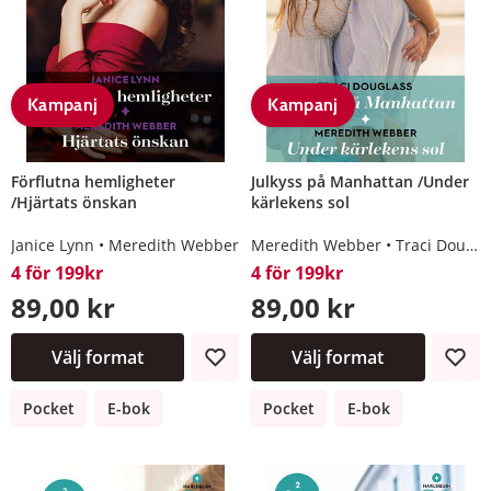
Kampanj
Kampanj
Förflutna hemligheter
Julkyss på Manhattan /Under
/Hjärtats önskan
kärlekens sol
Janice Lynn
Meredith Webber
Meredith Webber
Traci Douglass
4 för 199kr
4 för 199kr
89,00 kr
89,00 kr
Välj format
Välj format
Pocket
E-bok
Pocket
E-bok