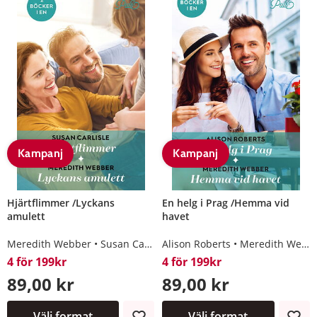
Kampanj
Kampanj
Hjärtflimmer /Lyckans
En helg i Prag /Hemma vid
amulett
havet
Meredith Webber
Susan Carlisle
Alison Roberts
Meredith Webber
4 för 199kr
4 för 199kr
89,00 kr
89,00 kr
Välj format
Välj format