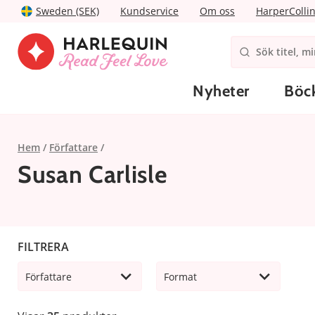
Sweden (SEK)
Kundservice
Om oss
HarperColli
Nyheter
Böc
Hem
Författare
Susan Carlisle
FILTRERA
Författare
Format