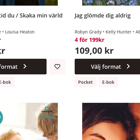
tid du / Skaka min värld
Jag glömde dig aldrig
e
Louisa Heaton
Robyn Grady
Kelly Hunter
A
r
4 för 199kr
kr
109,00 kr
 format
Välj format
E-bok
Pocket
E-bok