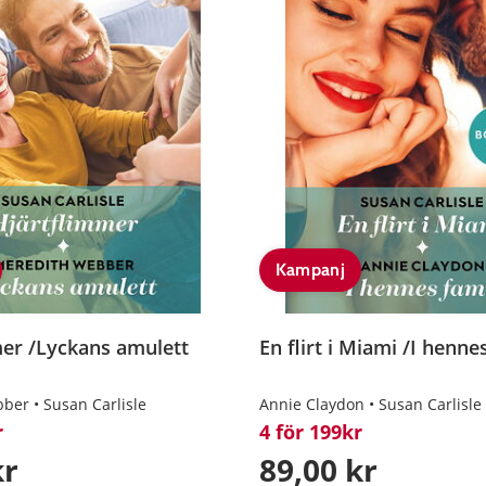
Kampanj
er /Lyckans amulett
En flirt i Miami /I henn
bber
Susan Carlisle
Annie Claydon
Susan Carlisle
r
4 för 199kr
kr
89,00 kr