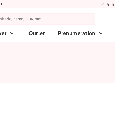
ns
Fri f
ker
Outlet
Prenumeration