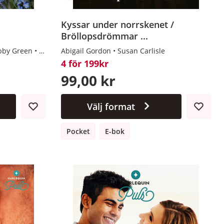
Kyssar under norrskenet /
Bröllopsdrömmar ...
bby Green
Susan Carlisle
Abigail Gordon
Susan Carlisle
4 för 199kr
99,00 kr
Välj format
Pocket
E-bok