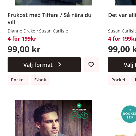
Frukost med Tiffani / Så nära du
Det var all
vill
Dianne Drake
Susan Carlisle
Susan Carlisl
4 för 199kr
4 för 199k
99,00 kr
99,00 
Välj format
Välj
Pocket
E-bok
Pocket