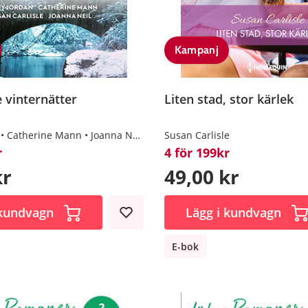
Kampanj
 vinternätter
Liten stad, stor kärlek
Catherine Mann
Joanna Neil
Susan Carlisle
Susan Carlisle
r
4 för 199kr
kr
49,00 kr
 kundvagn
Lägg i kundvagn
E-bok