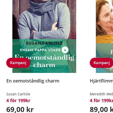
Kampanj
Kampanj
En oemotståndlig charm
Hjärtflimm
Susan Carlisle
Meredith We
4 för 199kr
4 för 199k
69,00 kr
89,00 