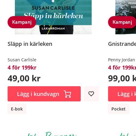
Kampanj
Kampanj
Släpp in kärleken
Gnistrande
Susan Carlisle
Penny Jordan
4 för 199kr
4 för 199k
49,00 kr
99,00 
Lägg i kundvagn
Lägg i
E-bok
Pocket