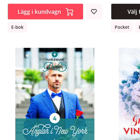
Lägg i kundvagn
Välj
E-bok
Pocket