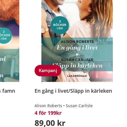
Kampanj
es famn
En gång i livet/Släpp in kärleken
Alison Roberts
Susan Carlisle
4 för 199kr
89,00 kr