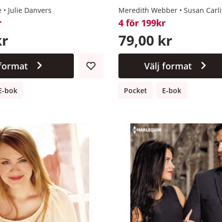
e
Julie Danvers
Meredith Webber
Susan Carli
r
4 för 199kr
kr
79,00 kr
 format
Välj format
E-bok
Pocket
E-bok