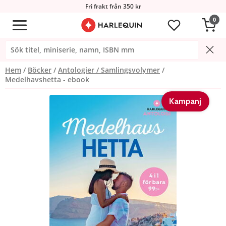
Fri frakt från 350 kr
0
Hem
Böcker
Antologier / Samlingsvolymer
Medelhavshetta - ebook
Kampanj