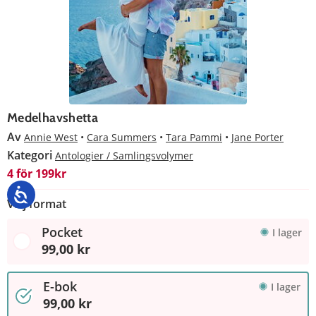
Medelhavshetta
Av
Annie West
Cara Summers
Tara Pammi
Jane Porter
Kategori
Antologier / Samlingsvolymer
4 för 199kr
Välj format
Pocket
I lager
99,00 kr
E-bok
I lager
99,00 kr