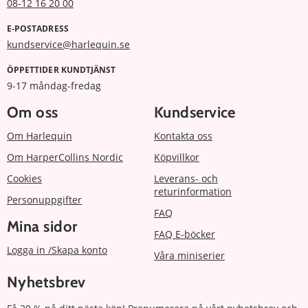
08-12 16 20 00
E-POSTADRESS
kundservice@harlequin.se
ÖPPETTIDER KUNDTJÄNST
9-17 måndag-fredag
Om oss
Kundservice
Om Harlequin
Kontakta oss
Om HarperCollins Nordic
Köpvillkor
Cookies
Leverans- och
returinformation
Personuppgifter
FAQ
Mina sidor
FAQ E-böcker
Logga in /Skapa konto
Våra miniserier
Nyhetsbrev