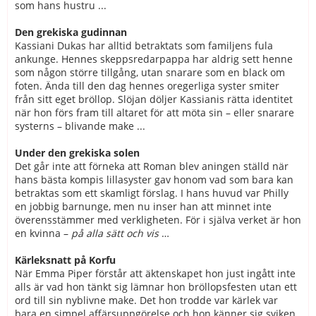
som hans hustru ...
Den grekiska gudinnan
Kassiani Dukas har alltid betraktats som familjens fula
ankunge. Hennes skeppsredarpappa har aldrig sett henne
som någon större tillgång, utan snarare som en black om
foten. Ända till den dag hennes oregerliga syster smiter
från sitt eget bröllop. Slöjan döljer Kassianis rätta identitet
när hon förs fram till altaret för att möta sin – eller snarare
systerns – blivande make ...
Under den grekiska solen
Det går inte att förneka att Roman blev aningen ställd när
hans bästa kompis lillasyster gav honom vad som bara kan
betraktas som ett skamligt förslag. I hans huvud var Philly
en jobbig barnunge, men nu inser han att minnet inte
överensstämmer med verkligheten. För i själva verket är hon
en kvinna –
på alla sätt och vis
…
Kärleksnatt på Korfu
När Emma Piper förstår att äktenskapet hon just ingått inte
alls är vad hon tänkt sig lämnar hon bröllopsfesten utan ett
ord till sin nyblivne make. Det hon trodde var kärlek var
bara en simpel affärsuppgörelse och hon känner sig sviken