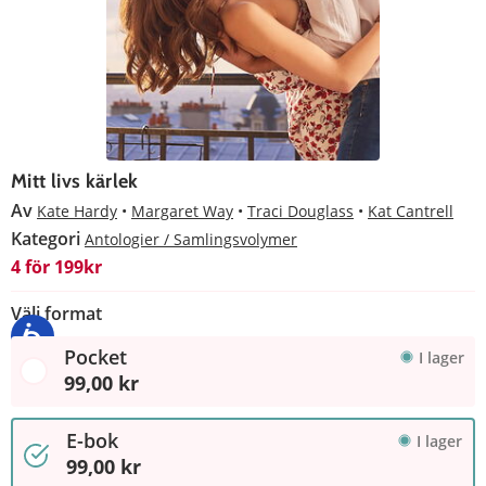
Mitt livs kärlek
Av
Kate Hardy
Margaret Way
Traci Douglass
Kat Cantrell
Kategori
Antologier / Samlingsvolymer
4 för 199kr
Välj format
Pocket
I lager
99,00 kr
E-bok
I lager
99,00 kr