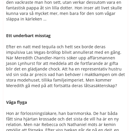
den vackraste man hon sett, utan verkar dessutom vara en
fantastisk pappa åt sin lilla dotter. Hon inser att livet skulle
kunna vara så mycket mer, men bara för den som vågar
släppa in kärleken …
Ett underbart misstag
Efter en natt med tequila och hett sex borde deras
impulsiva Las Vegas-bröllop blivit annullerat med en gång.
När Meredith Chandler-Harris söker upp affärsmannen
Jason Lynhurst för att meddela att de fortfarande är gifta
blir det en glädjande chock. Att ha en representativ hustru
vid sin sida är precis vad han behöver i maktkampen om det
stora modehuset, tillika familjeimperiet. Men kommer
Meredith gå med på att fortsätta deras låtsasäktenskap?
Våga flyga
Hon är förlossningsläkare, han barnmorska. De har båda
fått sina hjärtan krossade och det sista de vill ha är en ny
relation. Men när Rebecca och Nathaniel möts är kemin
omöjlig att förneka. Efter viss tvekan går de på en dejt, en