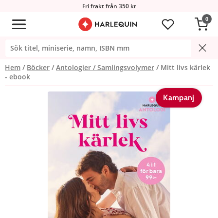
Fri frakt från 350 kr
0
Hem
Böcker
Antologier / Samlingsvolymer
Mitt livs kärlek
- ebook
Kampanj