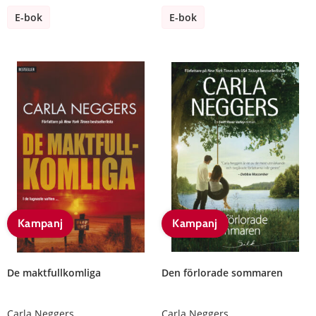
E-bok
E-bok
Kampanj
Kampanj
De maktfullkomliga
Den förlorade sommaren
Carla Neggers
Carla Neggers