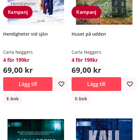
Kampanj
Kampanj
Hemligheter vid sjön
Huset på udden
Carla Neggers
Carla Neggers
4 för 199kr
4 för 199kr
69,00 kr
69,00 kr
Lägg till
Lägg till
E-bok
E-bok