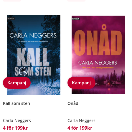
Kampanj
Kampanj
Kall som sten
Onåd
Carla Neggers
Carla Neggers
4 för 199kr
4 för 199kr