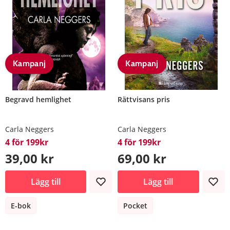
Kampanj
Kampanj
Begravd hemlighet
Rättvisans pris
Carla Neggers
Carla Neggers
4 för 199kr
4 för 199kr
39,00 kr
69,00 kr
Lägg till
Lägg till
E-bok
Pocket