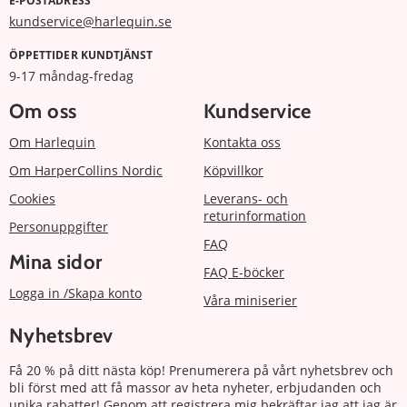
E-POSTADRESS
kundservice@harlequin.se
ÖPPETTIDER KUNDTJÄNST
9-17 måndag-fredag
Om oss
Kundservice
Om Harlequin
Kontakta oss
Om HarperCollins Nordic
Köpvillkor
Cookies
Leverans- och
returinformation
Personuppgifter
FAQ
Mina sidor
FAQ E-böcker
Logga in /Skapa konto
Våra miniserier
Nyhetsbrev
Få 20 % på ditt nästa köp! Prenumerera på vårt nyhetsbrev och
bli först med att få massor av heta nyheter, erbjudanden och
unika rabatter! Genom att registrera mig bekräftar jag att jag är