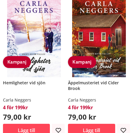
Kampanj
Kampanj
Hemligheter vid sjön
Äppelmusteriet vid Cider
Brook
Carla Neggers
Carla Neggers
4 för 199kr
4 för 199kr
79,00 kr
79,00 kr
Lägg till
Lägg till