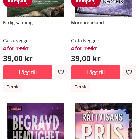
Kampanj
Kampanj
Farlig sanning
Mördare okänd
Carla Neggers
Carla Neggers
4 för 199kr
4 för 199kr
39,00 kr
39,00 kr
Lägg till
Lägg till
E-bok
E-bok