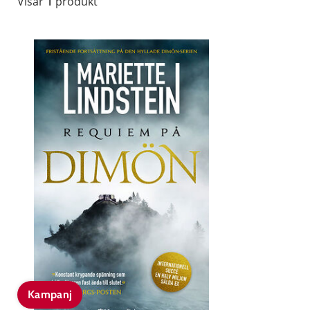
Visar
1
produkt
Kampanj