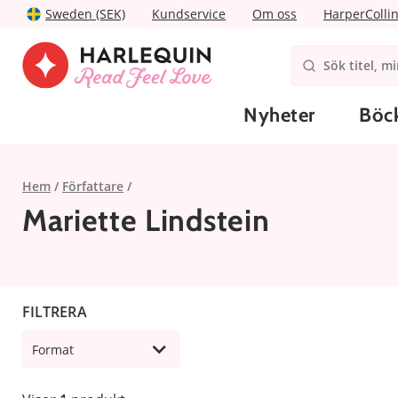
Sweden (SEK)
Kundservice
Om oss
HarperColli
Nyheter
Böc
Hem
Författare
Mariette Lindstein
FILTRERA
Format