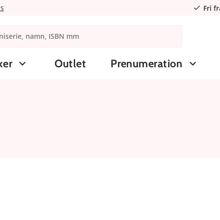
ns
Fri f
ker
Outlet
Prenumeration