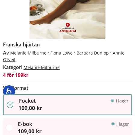
Franska hjärtan
Av
Melanie Milburne
Fiona Lowe
Barbara Dunlop
Annie
O'Neil
Kategori
Melanie Milburne
4 för 199kr
Välj format
Pocket
I lager
109,00 kr
E-bok
I lager
109,00 kr