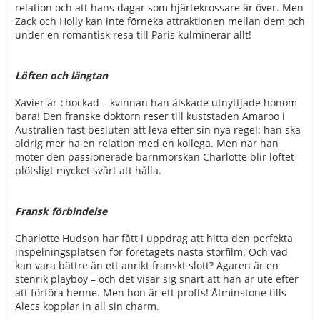
relation och att hans dagar som hjärtekrossare är över. Men
Zack och Holly kan inte förneka attraktionen mellan dem och
under en romantisk resa till Paris kulminerar allt!
Löften och längtan
Xavier är chockad – kvinnan han älskade utnyttjade honom
bara! Den franske doktorn reser till kuststaden Amaroo i
Australien fast besluten att leva efter sin nya regel: han ska
aldrig mer ha en relation med en kollega. Men när han
möter den passionerade barnmorskan Charlotte blir löftet
plötsligt mycket svårt att hålla.
Fransk förbindelse
Charlotte Hudson har fått i uppdrag att hitta den perfekta
inspelningsplatsen för företagets nästa storfilm. Och vad
kan vara bättre än ett anrikt franskt slott? Ägaren är en
stenrik playboy – och det visar sig snart att han är ute efter
att förföra henne. Men hon är ett proffs! Åtminstone tills
Alecs kopplar in all sin charm.