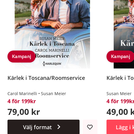
Kampanj
Kampanj
Kärlek i Toscana/Roomservice
Kärlek i T
Carol Marinelli
Susan Meier
Susan Meier
4 för 199kr
4 för 199k
79,00 kr
49,00 
Välj format
Lägg i