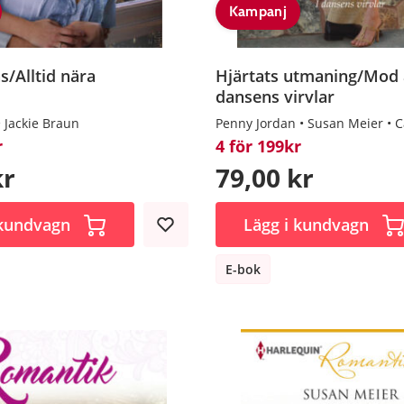
Kampanj
s/Alltid nära
Hjärtats utmaning/Mod a
dansens virvlar
Jackie Braun
Penny Jordan
Susan Meier
C
r
4 för 199kr
kr
79,00 kr
 kundvagn
Lägg i kundvagn
E-bok