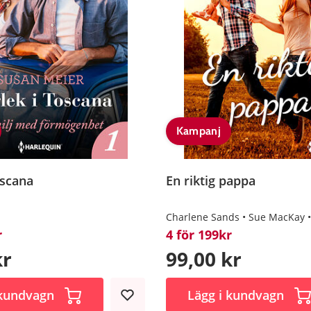
Kampanj
oscana
En riktig pappa
Charlene Sands
Sue MacKay
r
4 för 199kr
kr
99,00 kr
 kundvagn
Lägg i kundvagn