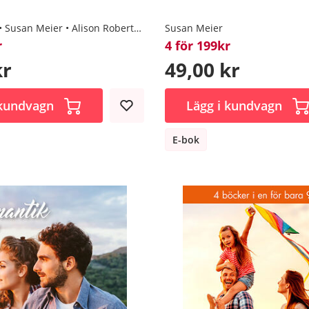
Susan Meier
Alison Roberts
Catherine Mann
Susan Meier
r
4 för 199kr
kr
49,00 kr
 kundvagn
Lägg i kundvagn
E-bok