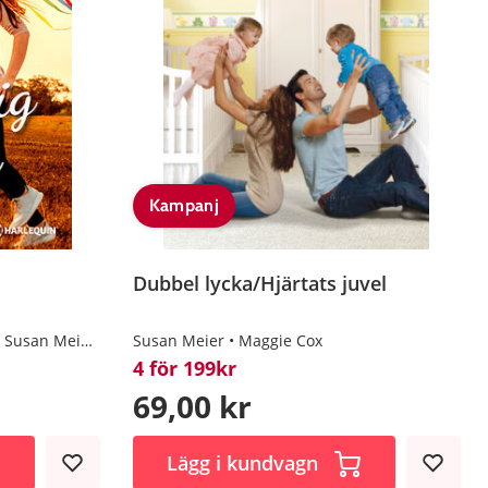
Kampanj
Dubbel lycka/Hjärtats juvel
Susan Meier
Louisa Heaton
Susan Meier
Maggie Cox
4 för 199kr
69,00 kr
Lägg i kundvagn