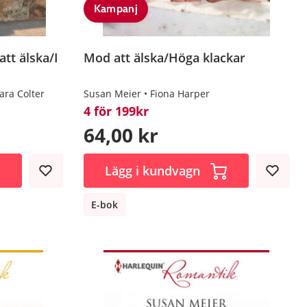
Kampanj
tt älska/I
Mod att älska/Höga klackar
ara Colter
Susan Meier
Fiona Harper
4 för 199kr
64,00 kr
Lägg i kundvagn
E-bok