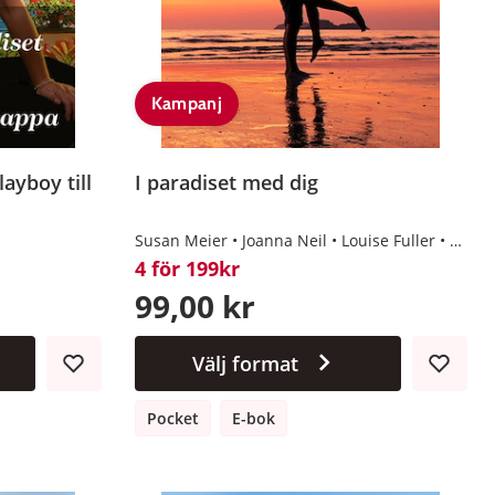
Kampanj
ayboy till
I paradiset med dig
Susan Meier
Joanna Neil
Louise Fuller
Traci
4 för 199kr
99,00 kr
Välj format
Pocket
E-bok