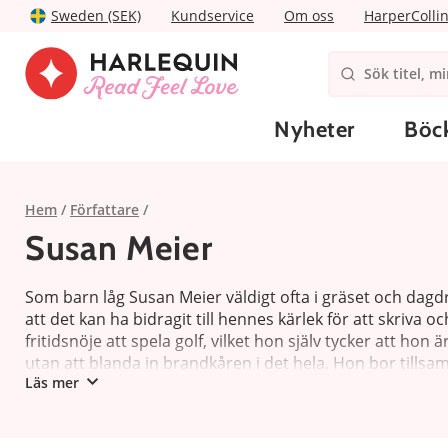
Sweden (SEK)
Kundservice
Om oss
HarperColli
Nyheter
Böc
Hem
Författare
Susan Meier
Som barn låg Susan Meier väldigt ofta i gräset och da
att det kan ha bidragit till hennes kärlek för att skriva 
fritidsnöje att spela golf, vilket hon själv tycker att hon
utan att blanda in brandkåren i det hela. Hon bor tillsam
Läs mer
Metcalfe bor i Cornwall med man, fyra barn och två häst
hennes trogna följeslagare. Nu skriver hon själv, och blir
dem när romanen är färdig. Som väl är har Josie alltid upp