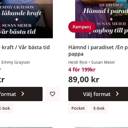
Kampanj
kraft / Vår bästa tid
Hämnd i paradiset /En pl
pappa
Emmy Grayson
Heidi Rice
Susan Meier
r
4 för 199kr
kr
89,00 kr
 format
Välj format
E-bok
Pocket
E-bok