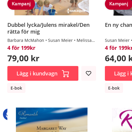
Kampanj
Kampanj
Dubbel lycka/Julens mirakel/Den
En ny chan
rätta för mig
Barbara McMahon
Susan Meier
Melissa McClone
Susan Meier
4 för 199kr
4 för 199k
79,00 kr
64,00 
Lägg i kundvagn
Lägg i
E-bok
E-bok