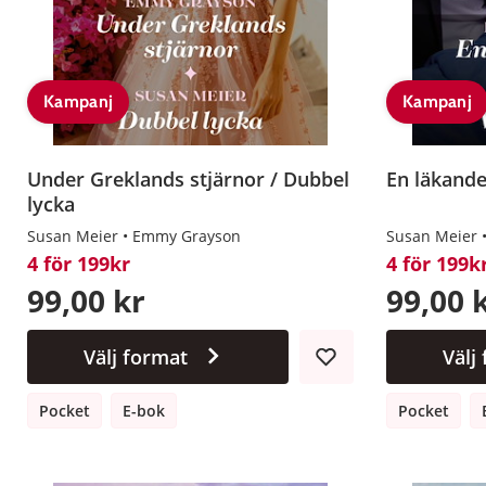
Kampanj
Kampanj
Under Greklands stjärnor / Dubbel
En läkande 
lycka
Susan Meier
Emmy Grayson
Susan Meier
4 för 199kr
4 för 199k
99,00 kr
99,00 
Välj format
Välj
Pocket
E-bok
Pocket