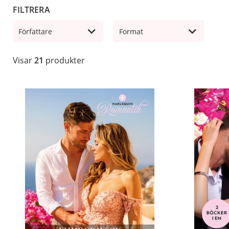
bli huvudpersoner i nästa roman.
FILTRERA
Författare
Format
Visar
21
produkter