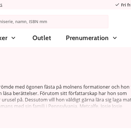
ns
Fri f
ker
Outlet
Prenumeration
gdrömde med ögonen fästa på molnens formationer och hon 
och läsa berättelser. Förutom sitt författarskap har hon som
 är urusel på. Dessutom vill hon väldigt gärna lära sig laga mat
mans med sin familj i Pennsylvania. Metcalfe, Josie Josie
ar. Under sin uppväxt flyttade hon ofta, och böckerna blev
 så förtjust i sina påhittade karaktärer att hon avskyr att l
slag till nya hjältar och hjältinnor i fantasin, som väntar på