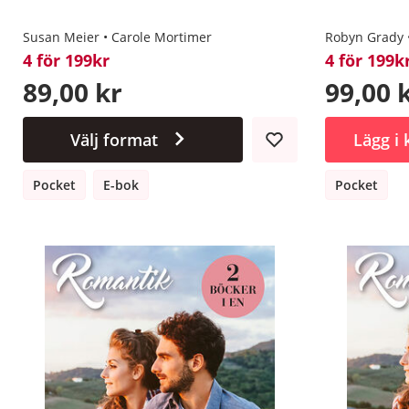
Susan Meier
Carole Mortimer
Robyn Grady
4 för 199kr
4 för 199k
89,00 kr
99,00 
Välj format
Lägg i
Pocket
E-bok
Pocket