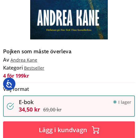
Pojken som måste överleva
Av
Andrea Kane
Kategori
Bestseller
4 för 199kr
Välj format
E-bok
I lager
34,50 kr
69,00 kr
Lägg i kundvagn