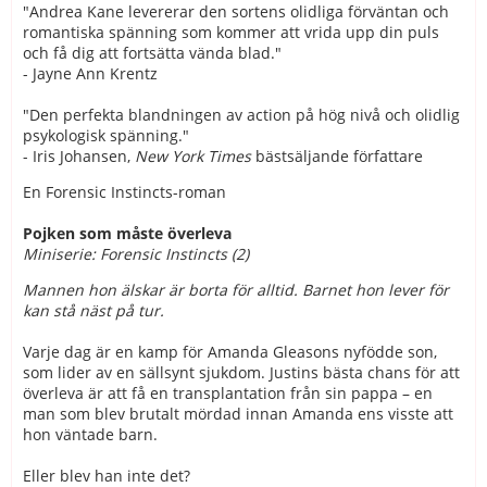
"Andrea Kane levererar den sortens olidliga förväntan och
romantiska spänning som kommer att vrida upp din puls
och få dig att fortsätta vända blad."
- Jayne Ann Krentz
"Den perfekta blandningen av action på hög nivå och olidlig
psykologisk spänning."
- Iris Johansen,
New York Times
bästsäljande författare
En Forensic Instincts-roman
Pojken som måste överleva
Miniserie: Forensic Instincts (2)
Mannen hon älskar är borta för alltid. Barnet hon lever för
kan stå näst på tur.
Varje dag är en kamp för Amanda Gleasons nyfödde son,
som lider av en sällsynt sjukdom. Justins bästa chans för att
överleva är att få en transplantation från sin pappa – en
man som blev brutalt mördad innan Amanda ens visste att
hon väntade barn.
Eller blev han inte det?