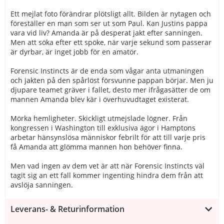
Ett mejlat foto förändrar plötsligt allt. Bilden är nytagen och
föreställer en man som ser ut som Paul. Kan Justins pappa
vara vid liv? Amanda är på desperat jakt efter sanningen.
Men att söka efter ett spöke, när varje sekund som passerar
är dyrbar, är inget jobb för en amatör.
Forensic Instincts är de enda som vågar anta utmaningen
och jakten på den spårlöst försvunne pappan börjar. Men ju
djupare teamet gräver i fallet, desto mer ifrågasätter de om
mannen Amanda blev kär i överhuvudtaget existerat.
Mörka hemligheter. Skickligt utmejslade lögner. Från
kongressen i Washington till exklusiva ägor i Hamptons
arbetar hänsynslösa människor febrilt för att till varje pris
få Amanda att glömma mannen hon behöver finna.
Men vad ingen av dem vet är att när Forensic Instincts väl
tagit sig an ett fall kommer ingenting hindra dem från att
avslöja sanningen.
Leverans- & Returinformation