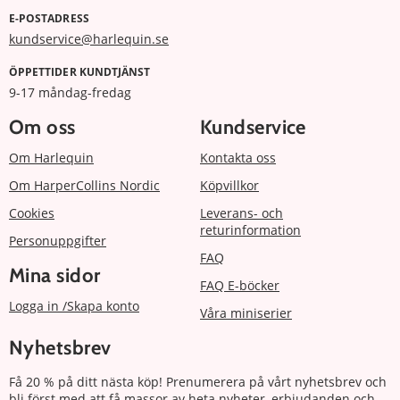
E-POSTADRESS
kundservice@harlequin.se
ÖPPETTIDER KUNDTJÄNST
9-17 måndag-fredag
Om oss
Kundservice
Om Harlequin
Kontakta oss
Om HarperCollins Nordic
Köpvillkor
Cookies
Leverans- och
returinformation
Personuppgifter
FAQ
Mina sidor
FAQ E-böcker
Logga in /Skapa konto
Våra miniserier
Nyhetsbrev
Få 20 % på ditt nästa köp! Prenumerera på vårt nyhetsbrev och
bli först med att få massor av heta nyheter, erbjudanden och