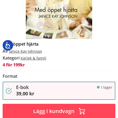
Med öppet hjärta
Av
Janice Kay Johnson
Kategori
Kärlek & familj
4 för 199kr
Format
E-bok
I lager
39,00 kr
Lägg i kundvagn