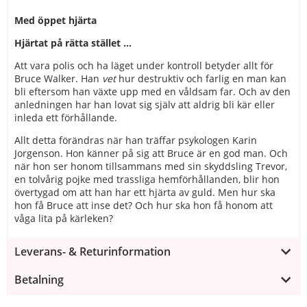
Med öppet hjärta
Hjärtat på rätta stället ...
Att vara polis och ha läget under kontroll betyder allt för
Bruce Walker. Han
vet
hur destruktiv och farlig en man kan
bli eftersom han växte upp med en våldsam far. Och av den
anledningen har han lovat sig själv att aldrig bli kär eller
inleda ett förhållande.
Allt detta förändras när han träffar psykologen Karin
Jorgenson. Hon känner på sig att Bruce är en god man. Och
när hon ser honom tillsammans med sin skyddsling Trevor,
en tolvårig pojke med trassliga hemförhållanden, blir hon
övertygad om att han har ett hjärta av guld. Men hur ska
hon få Bruce att inse det? Och hur ska hon få honom att
våga lita på kärleken?
Leverans- & Returinformation
Betalning