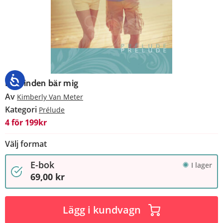
Dit vinden bär mig
Av
Kimberly Van Meter
Kategori
Prélude
4 för 199kr
Välj format
E-bok
I lager
69,00 kr
Lägg i kundvagn