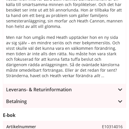
källa till smärtsamma minnen och förpliktelser. Och det här
besöket ser inte ut att bli annorlunda. Hon är tillbaka för att
ta hand om ett berg av problem som gäller familjens
semesteranläggning, sin morfar
och
Heath Cannon, mannen
hon helst av allt vill glömma.
Men när hon umgås med Heath upptäcker hon en ny sida
av sig själv – en mindre seriös och mer bekymmerslös. Och
visst skulle väl det kunna vara en välkommen förändring,
men tiden är inte alls den rätta. Nu måste hon vara stark
och fokuserad för att kunna fatta tuffa beslut och
därigenom rädda anläggningen. Så de oväntade känslorna
måste omedelbart förträngas. Eller är det redan för sent?
Stränderna, havet och Heath verkar förändra
allt
…
Leverans- & Returinformation
Betalning
E-bok
Artikelnummer
E10314016