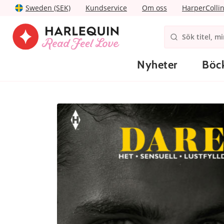
Sweden (SEK)
Kundservice
Om oss
HarperColli
Nyheter
Böc