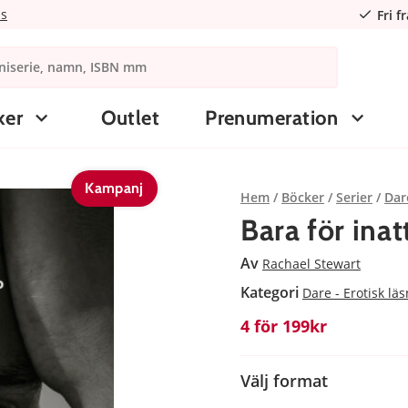
ns
Fri f
ker
Outlet
Prenumeration
Kampanj
Hem
Böcker
Serier
Dar
Bara för inat
Av
Rachael Stewart
Kategori
Dare - Erotisk lä
4 för 199kr
Välj format