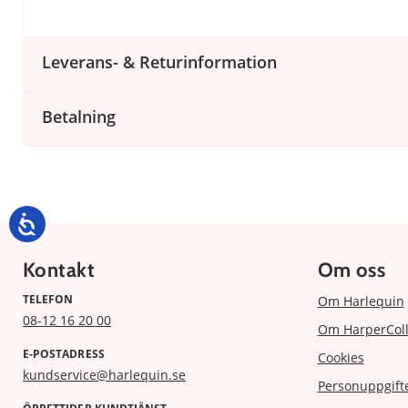
Leverans- & Returinformation
Betalning
Kontakt
Om oss
TELEFON
Om Harlequin
08-12 16 20 00
Om HarperColl
E-POSTADRESS
Cookies
kundservice@harlequin.se
Personuppgift