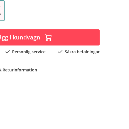
r
r
ägg i kundvagn
Personlig service
Säkra betalningar
& Returinformation