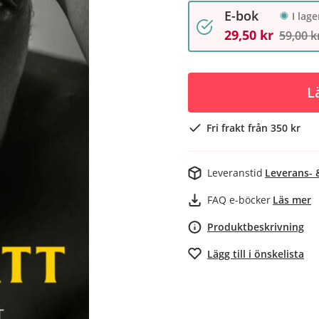
E-bok
I lage
29,50 kr
59,00 k
L
Fri frakt från 350 kr
Leveranstid
Leverans- 
FAQ e-böcker
Läs mer
Produktbeskrivning
Lägg till i önskelista