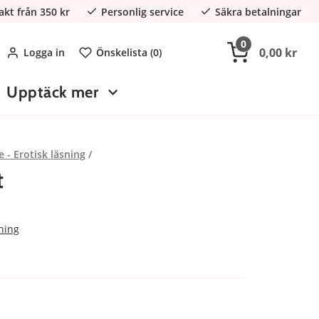
rakt från 350 kr
Personlig service
Säkra betalningar
0
0,00 kr
Logga in
Önskelista (
0
)
Upptäck mer
e - Erotisk läsning
t
sning