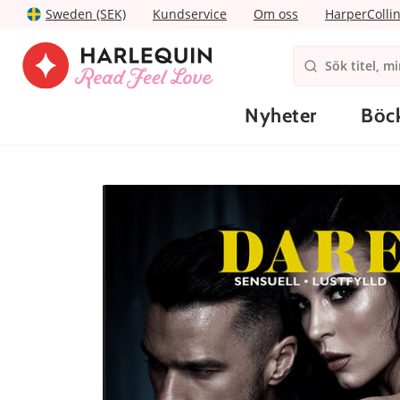
Sweden (SEK)
Kundservice
Om oss
HarperColli
Nyheter
Böc