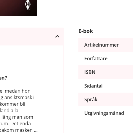
E-bok
Artikelnummer
Författare
ISBN
en?
Sidantal
tel medan hon
ig ansiktsmask i
Språk
 kommer bli
land alla
Utgivningsmånad
en lång man som
stum. Det enda
n bakom masken …