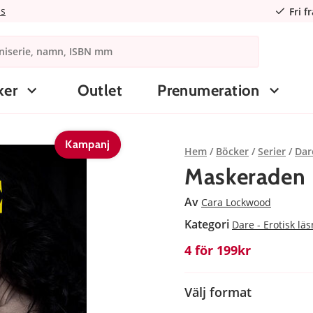
ns
Fri f
ker
Outlet
Prenumeration
Kampanj
Hem
Böcker
Serier
Dar
Maskeraden
Av
Cara Lockwood
Kategori
Dare - Erotisk lä
4 för 199kr
Välj format