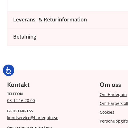
Leverans- & Returinformation
Betalning
Kontakt
Om oss
TELEFON
Om Harlequin
08-12 16 20 00
Om HarperColl
E-POSTADRESS
Cookies
kundservice@harlequin.se
Personuppgift