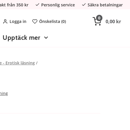
rakt från 350 kr
Personlig service
Säkra betalningar
0
0,00 kr
Logga in
Önskelista (
0
)
Upptäck mer
e - Erotisk läsning
sning