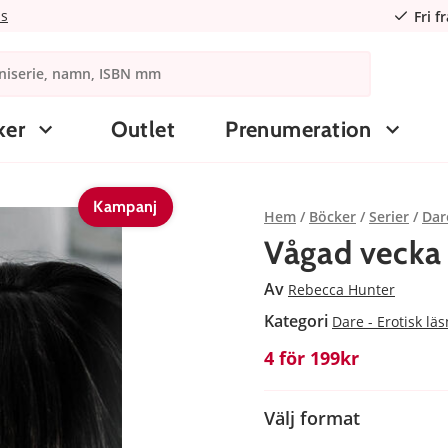
ns
Fri f
ker
Outlet
Prenumeration
Kampanj
Hem
Böcker
Serier
Dar
Vågad vecka
Av
Rebecca Hunter
Kategori
Dare - Erotisk lä
4 för 199kr
Välj format