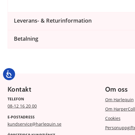
Leverans- & Returinformation
Betalning
Kontakt
Om oss
TELEFON
Om Harlequin
08-12 16 20 00
Om HarperColl
E-POSTADRESS
Cookies
kundservice@harlequin.se
Personuppgift