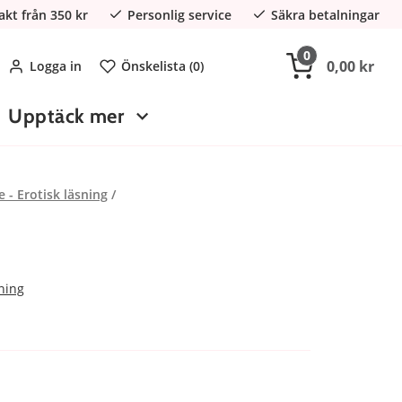
rakt från 350 kr
Personlig service
Säkra betalningar
0
0,00 kr
Logga in
Önskelista (
0
)
Upptäck mer
e - Erotisk läsning
sning