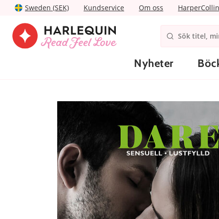
Sweden (SEK)
Kundservice
Om oss
HarperColli
Nyheter
Böc