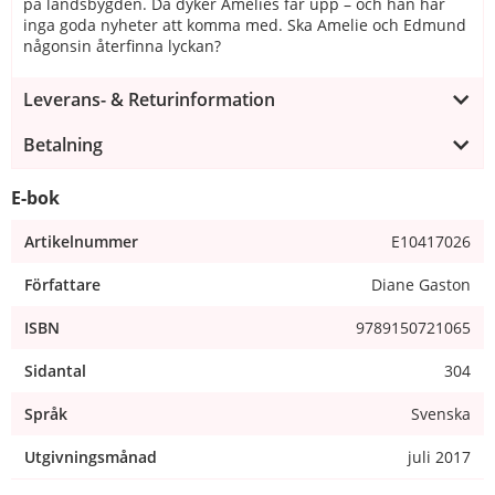
på landsbygden. Då dyker Amelies far upp – och han har
inga goda nyheter att komma med. Ska Amelie och Edmund
någonsin återfinna lyckan?
Leverans- & Returinformation
Betalning
E-bok
Artikelnummer
E10417026
Författare
Diane Gaston
ISBN
9789150721065
Sidantal
304
Språk
Svenska
Utgivningsmånad
juli 2017