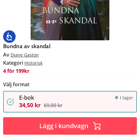
Bundna av skandal
Av
Diane Gaston
Kategori
Historisk
4 för 199kr
Välj format
E-bok
I lager
34,50 kr
69,00 kr
Lägg i kundvagn