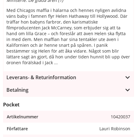
Miniserie: De glada åren (1)
Med Chicagos maffia i hälarna och hennes nyligen avlidna
väns baby i famnen flyr Helen Hathaway till Hollywood. Där
träffar hon babyns farbror, den karismatiske
filmproducenten Jack McCarney, som erbjuder sig att ta
hand om lilla Grace – och föreslår att även Helen ska flytta
in med dem. Men maffian har sina tentakler ute även i
Kalifornien och är henne snart på spåren. I panik
bestämmer sig Helen för att åka vidare. Något som blir
lättare sagt än gjort, då hon under tiden hunnit bli upp över
öronen förälskad i Jack ...
Leverans- & Returinformation
Betalning
Pocket
Artikelnummer
10420037
Författare
Lauri Robinson