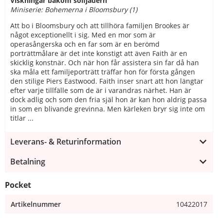
Viskningar bakom solfjädern
Miniserie: Bohemerna i Bloomsbury (1)
Att bo i Bloomsbury och att tillhöra familjen Brookes är
något exceptionellt i sig. Med en mor som är
operasångerska och en far som är en berömd
porträttmålare är det inte konstigt att även Faith är en
skicklig konstnär. Och när hon får assistera sin far då han
ska måla ett familjeporträtt träffar hon för första gången
den stilige Piers Eastwood. Faith inser snart att hon längtar
efter varje tillfälle som de är i varandras närhet. Han är
dock adlig och som den fria själ hon är kan hon aldrig passa
in som en blivande grevinna. Men kärleken bryr sig inte om
titlar ...
Leverans- & Returinformation
Betalning
Pocket
Artikelnummer
10422017