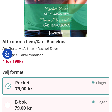
Att komma hem/Kär i Barcelona
Av
Fiona McArthur
Rachel Dove
Kategori
Läkarromaner
4 för 199kr
Välj format
Pocket
I lager
79,00 kr
E-bok
I lager
79,00 kr