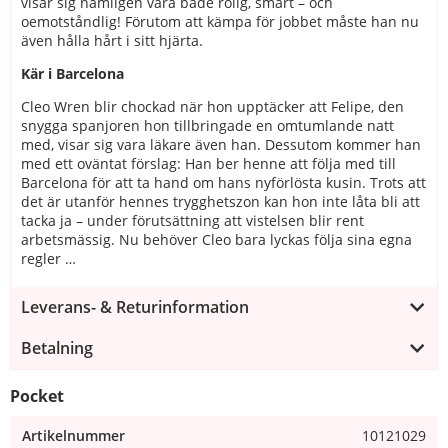
visar sig nämligen vara både rolig, smart – och
oemotståndlig! Förutom att kämpa för jobbet måste han nu
även hålla hårt i sitt hjärta.
Kär i Barcelona
Cleo Wren blir chockad när hon upptäcker att Felipe, den
snygga spanjoren hon tillbringade en omtumlande natt
med, visar sig vara läkare även han. Dessutom kommer han
med ett oväntat förslag: Han ber henne att följa med till
Barcelona för att ta hand om hans nyförlösta kusin. Trots att
det är utanför hennes trygghetszon kan hon inte låta bli att
tacka ja – under förutsättning att vistelsen blir rent
arbetsmässig. Nu behöver Cleo bara lyckas följa sina egna
regler …
Leverans- & Returinformation
Betalning
Pocket
Artikelnummer
10121029