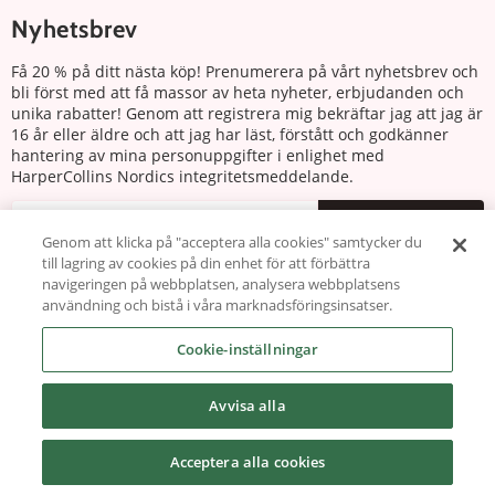
Nyhetsbrev
Få 20 % på ditt nästa köp! Prenumerera på vårt nyhetsbrev och
bli först med att få massor av heta nyheter, erbjudanden och
unika rabatter! Genom att registrera mig bekräftar jag att jag är
16 år eller äldre och att jag har läst, förstått och godkänner
hantering av mina personuppgifter i enlighet med
HarperCollins Nordics integritetsmeddelande.
Prenumerera
Genom att klicka på "acceptera alla cookies" samtycker du
till lagring av cookies på din enhet för att förbättra
Följ oss
navigeringen på webbplatsen, analysera webbplatsens
användning och bistå i våra marknadsföringsinsatser.
Cookie-inställningar
Avvisa alla
Copyright © 2026 harlequin.se
Acceptera alla cookies
Powered by Carismar