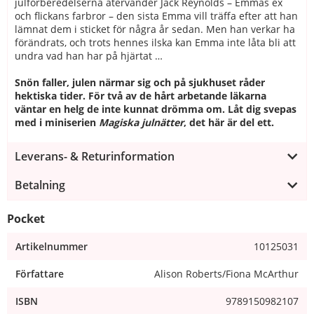
julförberedelserna återvänder Jack Reynolds – Emmas ex
och flickans farbror – den sista Emma vill träffa efter att han
lämnat dem i sticket för några år sedan. Men han verkar ha
förändrats, och trots hennes ilska kan Emma inte låta bli att
undra vad han har på hjärtat …
Snön faller, julen närmar sig och på sjukhuset råder
hektiska tider. För två av de hårt arbetande läkarna
väntar en helg de inte kunnat drömma om. Låt dig svepas
med i miniserien
Magiska julnätter
, det här är del ett.
Leverans- & Returinformation
Betalning
Pocket
Artikelnummer
10125031
Författare
Alison Roberts/Fiona McArthur
ISBN
9789150982107