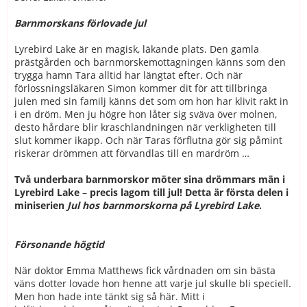
Barnmorskans förlovade jul
Lyrebird Lake är en magisk, läkande plats. Den gamla
prästgården och barnmorskemottagningen känns som den
trygga hamn Tara alltid har längtat efter. Och när
förlossningsläkaren Simon kommer dit för att tillbringa
julen med sin familj känns det som om hon har klivit rakt in
i en dröm. Men ju högre hon låter sig sväva över molnen,
desto hårdare blir kraschlandningen när verkligheten till
slut kommer ikapp. Och när Taras förflutna gör sig påmint
riskerar drömmen att förvandlas till en mardröm …
Två underbara barnmorskor möter sina drömmars män i
Lyrebird Lake
–
precis lagom till jul! Detta är första delen i
miniserien
Jul hos barnmorskorna på Lyrebird Lake
.
Försonande högtid
När doktor Emma Matthews fick vårdnaden om sin bästa
väns dotter lovade hon henne att varje jul skulle bli speciell.
Men hon hade inte tänkt sig så här. Mitt i