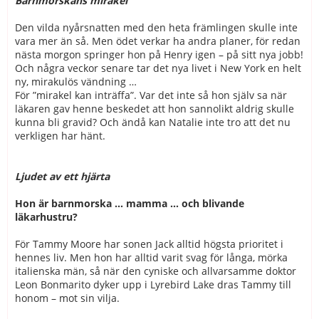
Barnmorskans mirakel
Den vilda nyårsnatten med den heta främlingen skulle inte
vara mer än så. Men ödet verkar ha andra planer, för redan
nästa morgon springer hon på Henry igen – på sitt nya jobb!
Och några veckor senare tar det nya livet i New York en helt
ny, mirakulös vändning …
För ”mirakel kan inträffa”. Var det inte så hon själv sa när
läkaren gav henne beskedet att hon sannolikt aldrig skulle
kunna bli gravid? Och ändå kan Natalie inte tro att det nu
verkligen har hänt.
Ljudet av ett hjärta
Hon är barnmorska … mamma … och blivande
läkarhustru?
För Tammy Moore har sonen Jack alltid högsta prioritet i
hennes liv. Men hon har alltid varit svag för långa, mörka
italienska män, så när den cyniske och allvarsamme doktor
Leon Bonmarito dyker upp i Lyrebird Lake dras Tammy till
honom – mot sin vilja.