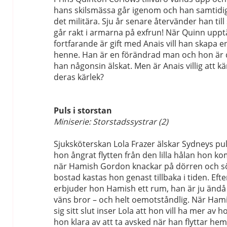
hans skilsmässa går igenom och han samtidigt 
det militära. Sju år senare återvänder han till 
går rakt i armarna på exfrun! När Quinn uppt
fortfarande är gift med Anais vill han skapa 
henne. Han är en förändrad man och hon är 
han någonsin älskat. Men är Anais villig att 
deras kärlek?
Puls i storstan
Miniserie: Storstadssystrar (2)
Sjuksköterskan Lola Frazer älskar Sydneys pul
hon ångrat flytten från den lilla hålan hon k
när Hamish Gordon knackar på dörren och söke
bostad kastas hon genast tillbaka i tiden. Efte
erbjuder hon Hamish ett rum, han är ju änd
väns bror – och helt oemotståndlig. När Ham
sig sitt slut inser Lola att hon vill ha mer av
hon klara av att ta avsked när han flyttar hem