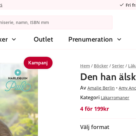
ns
Fri f
ker
Outlet
Prenumeration
Kampanj
Hem
Böcker
Serier
Läk
Den han älska
Av
Amalie Berlin
Amy An
Kategori
Läkarromaner
4 för 199kr
Välj format