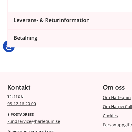
Leverans- & Returinformation
Betalning
Kontakt
Om oss
TELEFON
Om Harlequin
08-12 16 20 00
Om HarperColl
E-POSTADRESS
Cookies
kundservice@harlequin.se
Personuppgift