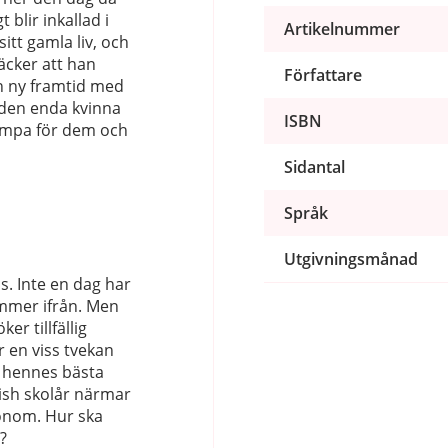
blir inkallad i
Artikelnummer
sitt gamla liv, och
äcker att han
Författare
en ny framtid med
den enda kvinna
ISBN
kämpa för dem och
Sidantal
Språk
Utgivningsmånad
s. Inte en dag har
ommer ifrån. Men
r tillfällig
r en viss tvekan
å hennes bästa
ish skolår närmar
 honom. Hur ska
?