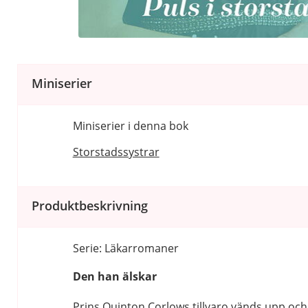
Miniserier
Miniserier i denna bok
Storstadssystrar
Produktbeskrivning
Serie: Läkarromaner
Den han älskar
Prins Quinton Corlows tillvaro vänds upp och