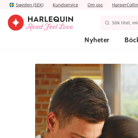
Sweden (SEK)
Kundservice
Om oss
HarperColli
Nyheter
Böc