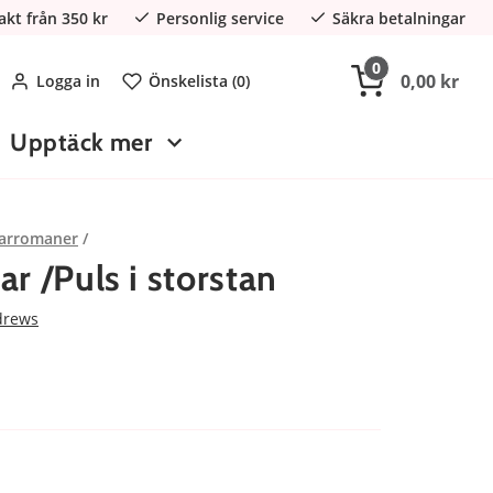
rakt från 350 kr
Personlig service
Säkra betalningar
0
0,00 kr
Logga in
Önskelista (
0
)
Upptäck mer
arromaner
r /Puls i storstan
drews