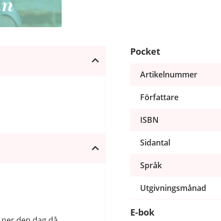
Pocket
Artikelnummer
Författare
ISBN
Sidantal
Språk
Utgivningsmånad
E-bok
 ner den dag då