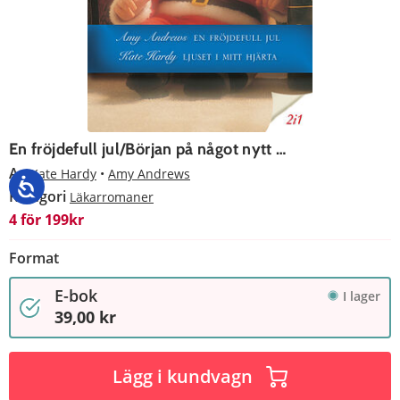
En fröjdefull jul/Början på något nytt …
Av
Kate Hardy
Amy Andrews
Kategori
Läkarromaner
4 för 199kr
Format
E-bok
I lager
39,00 kr
Lägg i kundvagn