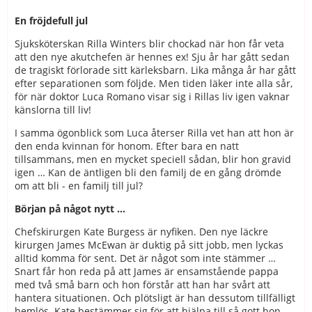
En fröjdefull jul
Sjuksköterskan Rilla Winters blir chockad när hon får veta
att den nye akutchefen är hennes ex! Sju år har gått sedan
de tragiskt förlorade sitt kärleksbarn. Lika många år har gått
efter separationen som följde. Men tiden läker inte alla sår,
för när doktor Luca Romano visar sig i Rillas liv igen vaknar
känslorna till liv!
I samma ögonblick som Luca återser Rilla vet han att hon är
den enda kvinnan för honom. Efter bara en natt
tillsammans, men en mycket speciell sådan, blir hon gravid
igen … Kan de äntligen bli den familj de en gång drömde
om att bli - en familj till jul?
Början på något nytt …
Chefskirurgen Kate Burgess är nyfiken. Den nye läckre
kirurgen James McEwan är duktig på sitt jobb, men lyckas
alltid komma för sent. Det är något som inte stämmer …
Snart får hon reda på att James är ensamstående pappa
med två små barn och hon förstår att han har svårt att
hantera situationen. Och plötsligt är han dessutom tillfälligt
hemlös. Kate bestämmer sig för att hjälpa till så gott hon