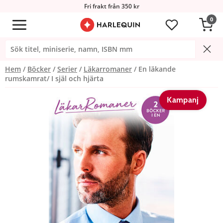
Fri frakt från 350 kr
0
Hem
Böcker
Serier
Läkarromaner
En läkande
rumskamrat/ I själ och hjärta
Kampanj