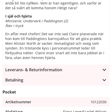
ändå bli lite nyfiken. Vem är han egentligen, och varför är
det så svårt att komma honom riktigt nära?
I själ och hjärta
Miniserie: Underverk i Paddington (2)
Åter i tryck
En affär med chefen! Det var inte vad Claire planerade när
hon kom till Paddingtons barnsjukhus för att göra praktik.
Men Alistair North är vacker, levnadsglad och sexig som
synden. En tröstande kyss i personalrummet leder till
förbjudna nätter. Claire inser snart att inte bara jobbet är i
fara, utan även hennes hjärta.
Leverans- & Returinformation
Betalning
Pocket
Artikelnummer
10122030
Författare
Fiona Lowe/Scarlet Wilson