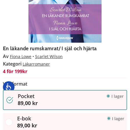
En läkande rumskamrat/ I själ och hjärta
Av
Fiona Lowe
Scarlet Wilson
Kategori
Läkarromaner
4 för 199kr
Välj format
Pocket
I lager
89,00 kr
E-bok
I lager
89,00 kr