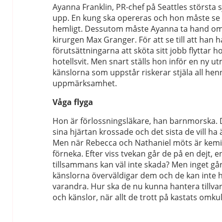
Ayanna Franklin, PR-chef på Seattles största s
upp. En kung ska opereras och hon måste se til
hemligt. Dessutom måste Ayanna ta hand om
kirurgen Max Granger. För att se till att han 
förutsättningarna att sköta sitt jobb flyttar h
hotellsvit. Men snart ställs hon inför en ny u
känslorna som uppstår riskerar stjäla all hen
uppmärksamhet.
Våga flyga
Hon är förlossningsläkare, han barnmorska. 
sina hjärtan krossade och det sista de vill ha 
Men när Rebecca och Nathaniel möts är kemin
förneka. Efter viss tvekan går de på en dejt, en
tillsammans kan väl inte skada? Men inget gå
känslorna överväldigar dem och de kan inte hå
varandra. Hur ska de nu kunna hantera tillva
och känslor, när allt de trott på kastats omkul