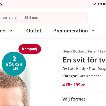
ns
Fri f
ker
Outlet
Prenumeration
Kampanj
Hem
Böcker
Serier
Läk
En svit för t
Av
Kate Hardy
Traci Doug
Kategori
Läkarromaner
4 för 199kr
Välj format