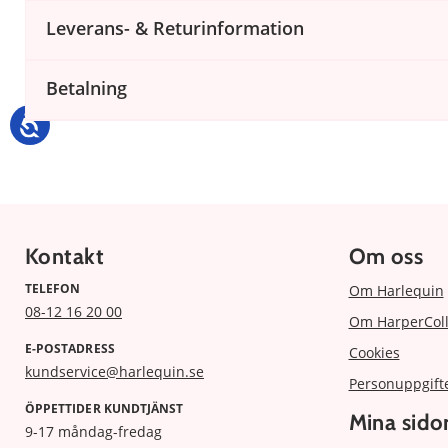
Leverans- & Returinformation
Betalning
Kontakt
Om oss
TELEFON
Om Harlequin
08-12 16 20 00
Om HarperColl
E-POSTADRESS
Cookies
kundservice@harlequin.se
Personuppgift
ÖPPETTIDER KUNDTJÄNST
Mina sido
9-17 måndag-fredag