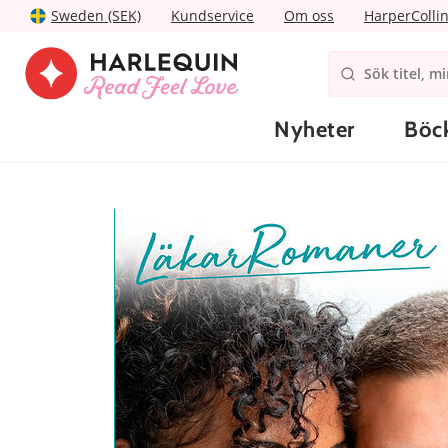
Sweden (SEK)
Kundservice
Om oss
HarperColli
Nyheter
Böc