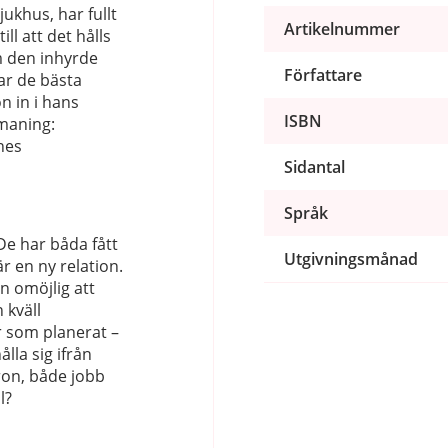
jukhus, har fullt
Artikelnummer
l att det hålls
 den inhyrde
Författare
har de bästa
on in i hans
ISBN
tmaning:
nes
Sidantal
Språk
De har båda fått
Utgivningsmånad
är en ny relation.
 omöjlig att
 kväll
r som planerat –
lla sig ifrån
ron, både jobb
l?