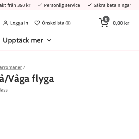
rakt från 350 kr
Personlig service
Säkra betalningar
0
0,00 kr
Logga in
Önskelista (
0
)
Upptäck mer
arromaner
vå/Våga flyga
lass