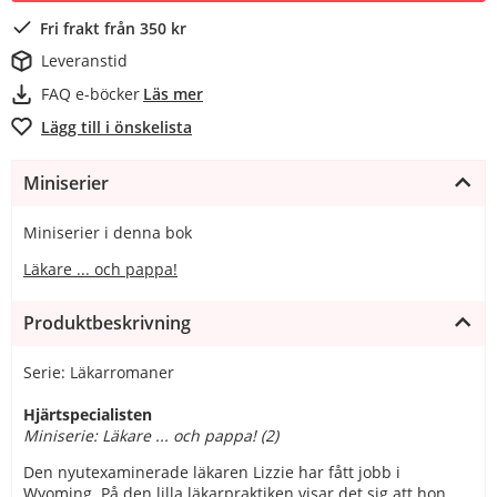
Fri frakt från 350 kr
Leveranstid
FAQ e-böcker
Läs mer
Lägg till i önskelista
Miniserier
Miniserier i denna bok
Läkare ... och pappa!
Produktbeskrivning
Serie: Läkarromaner
Hjärtspecialisten
Miniserie: Läkare ... och pappa! (2)
Den nyutexaminerade läkaren Lizzie har fått jobb i
Wyoming. På den lilla läkarpraktiken visar det sig att hon