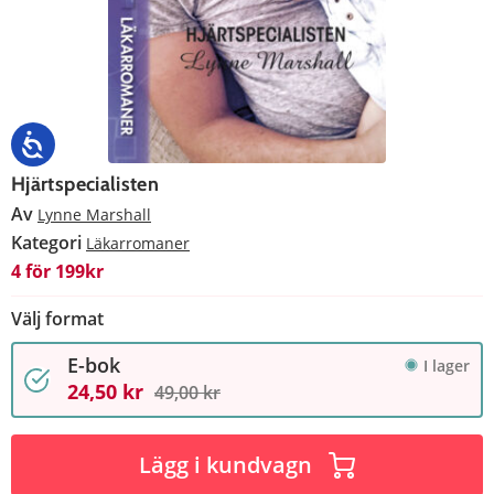
Hjärtspecialisten
Av
Lynne Marshall
Kategori
Läkarromaner
4 för 199kr
Välj format
E-bok
I lager
24,50 kr
49,00 kr
Lägg i kundvagn