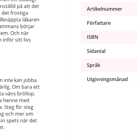
nställd på att det
Artikelnummer
 det frostiga
llknäppta läkaren
Författare
llsammans börjar
 dem. Och när
ISBN
inför sitt livs
Sidantal
Språk
Utgivningsmånad
n inte kan jobba
rlig. Om bara ett
a väns bröllop.
lpa henne med
. Steg för steg
ng och mer om
sin spets när det
et.