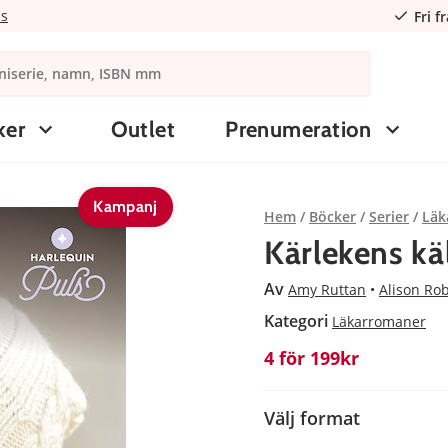
ns
Fri f
ker
Outlet
Prenumeration
Kampanj
Hem
Böcker
Serier
Läk
Kärlekens käl
Av
Amy Ruttan
Alison Ro
Kategori
Läkarromaner
4 för 199kr
Välj format