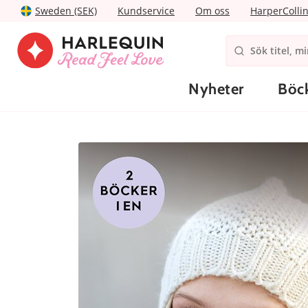
Sweden (SEK)
Kundservice
Om oss
HarperColli
Nyheter
Böc