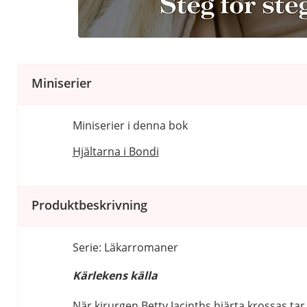
Miniserier
Miniserier i denna bok
Hjältarna i Bondi
Produktbeskrivning
Serie: Läkarromaner
Kärlekens källa
När kirurgen Betty Jacinths hjärta krossas tar ho