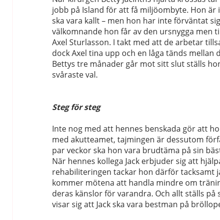
jobb på Island för att få miljöombyte. Hon är i
ska vara kallt – men hon har inte förväntat sig
välkomnande hon får av den ursnygga men ti
Axel Sturlasson. I takt med att de arbetar ti
dock Axel tina upp och en låga tänds mellan
Bettys tre månader går mot sitt slut ställs hon 
svåraste val.
Steg för steg
Inte nog med att hennes benskada gör att ho
med akutteamet, tajmingen är dessutom förfä
par veckor ska hon vara brudtäma på sin bäst
När hennes kollega Jack erbjuder sig att hjä
rehabiliteringen tackar hon därför tacksamt ja
kommer mötena att handla mindre om träni
deras känslor för varandra. Och allt ställs på 
visar sig att Jack ska vara bestman på bröllop