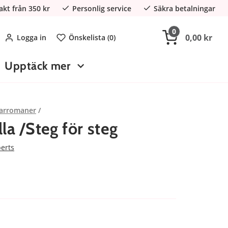
rakt från 350 kr
Personlig service
Säkra betalningar
0
0,00 kr
Logga in
Önskelista (
0
)
Upptäck mer
arromaner
la /Steg för steg
berts