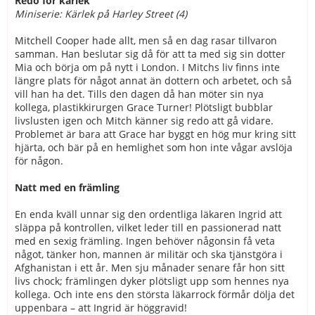
Redo för kärlek
Miniserie: Kärlek på Harley Street (4)
Mitchell Cooper hade allt, men så en dag rasar tillvaron
samman. Han beslutar sig då för att ta med sig sin dotter
Mia och börja om på nytt i London. I Mitchs liv finns inte
längre plats för något annat än dottern och arbetet, och så
vill han ha det. Tills den dagen då han möter sin nya
kollega, plastikkirurgen Grace Turner! Plötsligt bubblar
livslusten igen och Mitch känner sig redo att gå vidare.
Problemet är bara att Grace har byggt en hög mur kring sitt
hjärta, och bär på en hemlighet som hon inte vågar avslöja
för någon.
Natt med en främling
En enda kväll unnar sig den ordentliga läkaren Ingrid att
släppa på kontrollen, vilket leder till en passionerad natt
med en sexig främling. Ingen behöver någonsin få veta
något, tänker hon, mannen är militär och ska tjänstgöra i
Afghanistan i ett år. Men sju månader senare får hon sitt
livs chock; främlingen dyker plötsligt upp som hennes nya
kollega. Och inte ens den största läkarrock förmår dölja det
uppenbara – att Ingrid är höggravid!