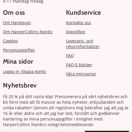
9-17 måndag-fredag
Om oss
Kundservice
Om Harlequin
Kontakta oss
Om HarperCollins Nordic
Köpvillkor
Cookies
Leverans- och
returinformation
Personuppgifter
FAQ
Mina sidor
FAQ E-böcker
Logga in /Skapa konto
Våra miniserier
Nyhetsbrev
Få 20 % på ditt nästa köp! Prenumerera på vårt nyhetsbrev och
bli först med att få massor av heta nyheter, erbjudanden och
unika rabatter! Genom att registrera mig bekräftar jag att jag är
16 år eller äldre och att jag har läst, förstått och godkänner
hantering av mina personuppgifter i enlighet med
HarperCollins Nordics integritetsmeddelande.