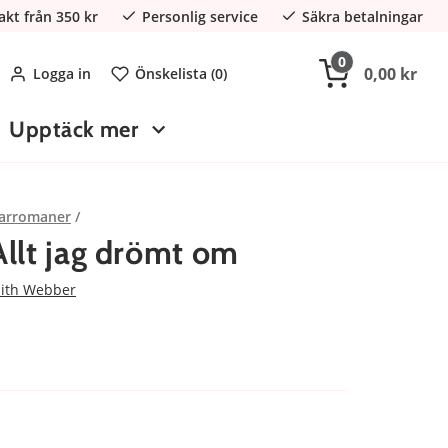
rakt från 350 kr
Personlig service
Säkra betalningar
0
0,00 kr
Logga in
Önskelista (
0
)
Upptäck mer
arromaner
llt jag drömt om
ith Webber