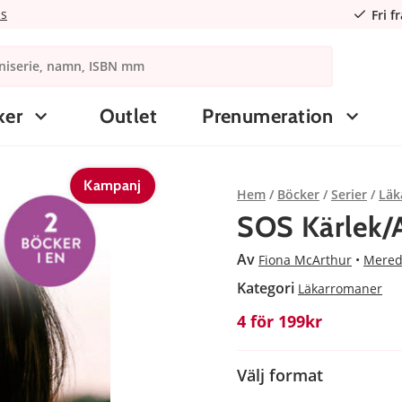
ns
Fri f
ker
Outlet
Prenumeration
Kampanj
Hem
Böcker
Serier
Läk
SOS Kärlek/A
Av
Fiona McArthur
Mered
Kategori
Läkarromaner
4 för 199kr
Välj format