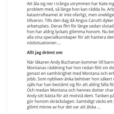
Att åla sig ner i trånga utrymmen har Kate in
problem med, så länge hon kan rädda liv. Arbe
katastrofteamet är inte ofarligt, men oneklige
tillvaron. Tills den dag då Angus Caruth dyk
arbetsplats. Deras flirt för länge sedan slutad
hon har aldrig lyckats glömma honom. Nu behö
alla sina specialkunskaper för att hantera de
nödsituationen …
Allt jag drömt om
När läkaren Andy Buchanan kommer till bar
Montanas räddning har hon redan fött sin do
genast en samhörighet med Montana och erb
jobb. Som nybliven änka behöver hon säkert en 
själv har han bestämt sig för att aldrig falla f
Och medan Montana och hennes dotter charm
Andy sitt bästa för att motstå dem. Tanken på
gör honom skräckslagen. Samtidigt väcks ett
glömt minne av hur det var att älska …