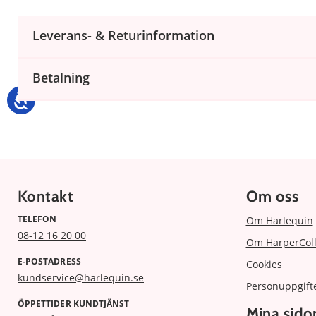
Leverans- & Returinformation
Betalning
Kontakt
Om oss
TELEFON
Om Harlequin
08-12 16 20 00
Om HarperColl
E-POSTADRESS
Cookies
kundservice@harlequin.se
Personuppgift
ÖPPETTIDER KUNDTJÄNST
Mina sido