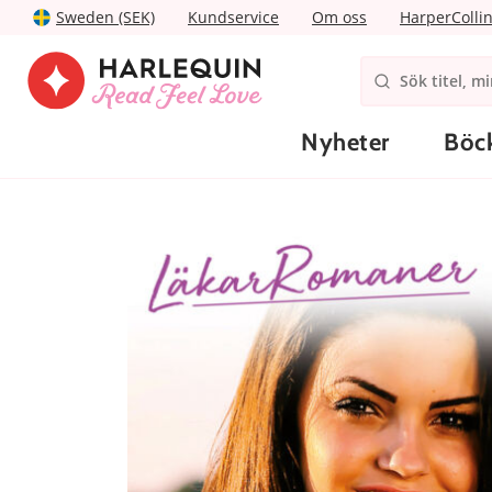
Sweden (SEK)
Kundservice
Om oss
HarperColli
Nyheter
Böc