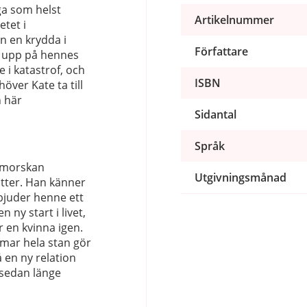
ga som helst
Artikelnummer
tet i
n en krydda i
Författare
er upp på hennes
e i katastrof, och
ISBN
ver Kate ta till
n här
Sidantal
Språk
nmorskan
Utgivningsmånad
tter. Han känner
juder henne ett
ny start i livet,
ör en kvinna igen.
ar hela stan gör
 en ny relation
 sedan länge