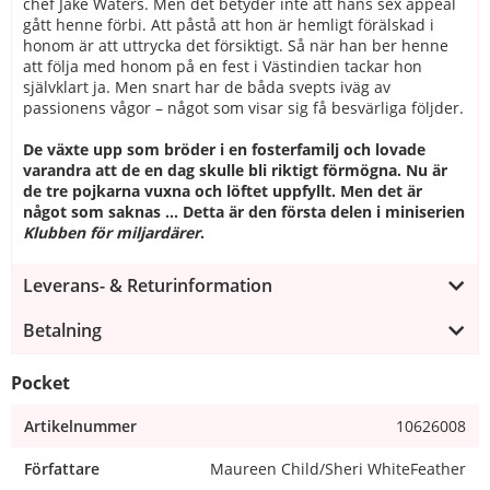
chef Jake Waters. Men det betyder inte att hans sex appeal
gått henne förbi. Att påstå att hon är hemligt förälskad i
honom är att uttrycka det försiktigt. Så när han ber henne
att följa med honom på en fest i Västindien tackar hon
självklart ja. Men snart har de båda svepts iväg av
passionens vågor – något som visar sig få besvärliga följder.
De växte upp som bröder i en fosterfamilj och lovade
varandra att de en dag skulle bli riktigt förmögna. Nu är
de tre pojkarna vuxna och löftet uppfyllt. Men det är
något som saknas … Detta är den första delen i miniserien
Klubben för miljardärer
.
Leverans- & Returinformation
Betalning
Pocket
Artikelnummer
10626008
Författare
Maureen Child/Sheri WhiteFeather