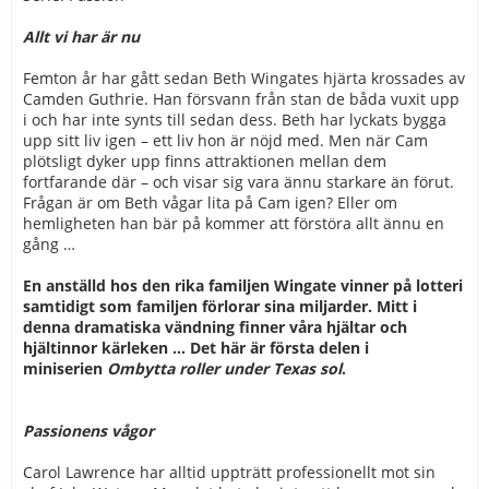
Allt vi har är nu
Femton år har gått sedan Beth Wingates hjärta krossades av
Camden Guthrie. Han försvann från stan de båda vuxit upp
i och har inte synts till sedan dess. Beth har lyckats bygga
upp sitt liv igen – ett liv hon är nöjd med. Men när Cam
plötsligt dyker upp finns attraktionen mellan dem
fortfarande där – och visar sig vara ännu starkare än förut.
Frågan är om Beth vågar lita på Cam igen? Eller om
hemligheten han bär på kommer att förstöra allt ännu en
gång …
En anställd hos den rika familjen Wingate vinner på lotteri
samtidigt som familjen förlorar sina miljarder. Mitt i
denna dramatiska vändning finner våra hjältar och
hjältinnor kärleken ... Det här är första delen i
miniserien
Ombytta roller under Texas sol
.
Passionens vågor
Carol Lawrence har alltid uppträtt professionellt mot sin