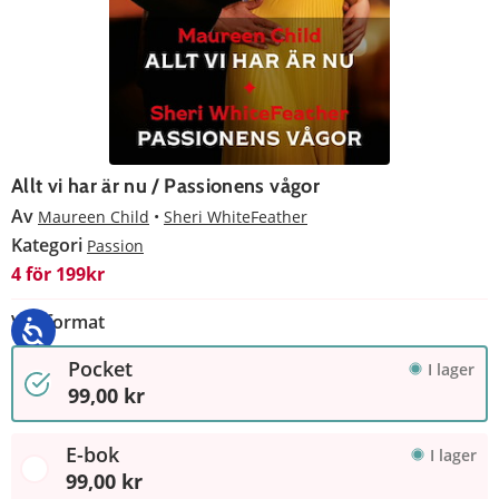
Allt vi har är nu / Passionens vågor
Av
Maureen Child
Sheri WhiteFeather
Kategori
Passion
4 för 199kr
Välj format
Pocket
I lager
99,00 kr
E-bok
I lager
99,00 kr