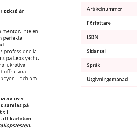
Artikelnummer
r också är
Författare
 mentor, inte en
ISBN
n perfekta
nd
Sidantal
s professionella
tt på Leos yacht.
a lukrativa
Språk
t offra sina
yboyen – och om
Utgivningsmånad
na avlöser
ms samlas på
 till
 att kärleken
öllopsfesten
.