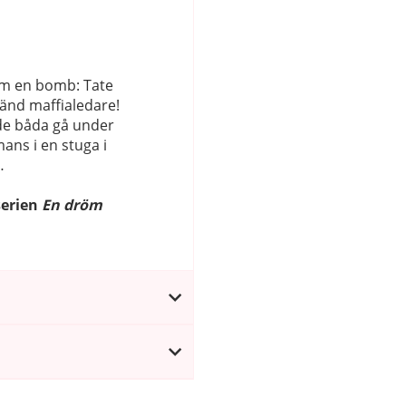
om en bomb: Tate
änd maffialedare!
 de båda gå under
mans i en stuga i
…
serien
En dröm