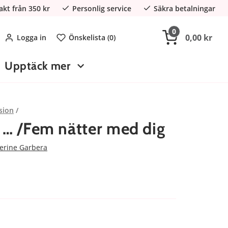
rakt från 350 kr
Personlig service
Säkra betalningar
0
0,00 kr
Logga in
Önskelista (
0
)
Upptäck mer
sion
e … /Fem nätter med dig
erine Garbera