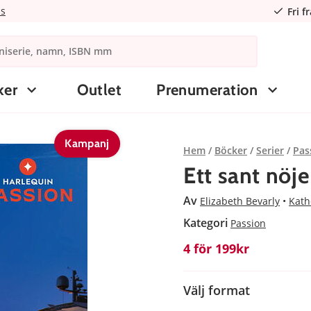
ns
Fri f
ker
Outlet
Prenumeration
Kampanj
Hem
Böcker
Serier
Pas
Ett sant nöj
Av
Elizabeth Bevarly
Kath
Kategori
Passion
4 för 199kr
Välj format