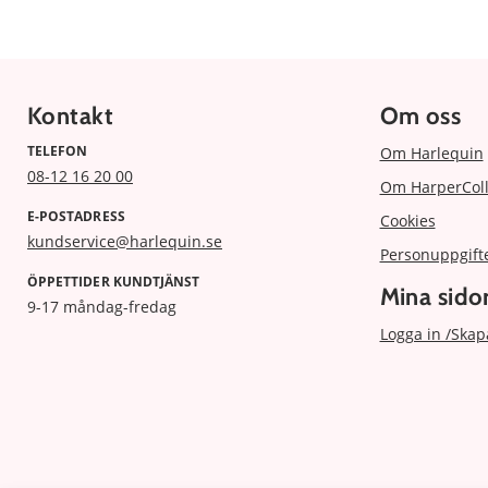
Kontakt
Om oss
TELEFON
Om Harlequin
08-12 16 20 00
Om HarperColl
E-POSTADRESS
Cookies
kundservice@harlequin.se
Personuppgift
ÖPPETTIDER KUNDTJÄNST
Mina sido
9-17 måndag-fredag
Logga in /Skap