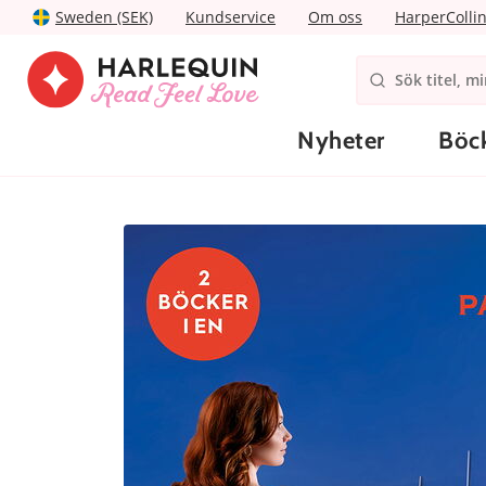
Sweden (SEK)
Kundservice
Om oss
HarperColli
Nyheter
Böc