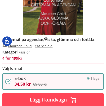
Giftermål på agendan/Älska, glömma och förlåta
Av
Maureen Child
Cat Schield
Kategori
Passion
4 för 199kr
Välj format
E-bok
I lager
34,50 kr
69,00 kr
Lägg i kundvagn