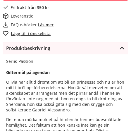
Fri frakt från 350 kr
Leveranstid
FAQ e-böcker
Läs mer
Lägg till i önskelista
Produktbeskrivning
Serie: Passion
Giftermål på agendan
Olivia har alltid drömt om att bli en prinsessa och nu är hon
mitt i bröllopsförberedelserna. Hon är väl medveten om att
äktenskapet är arrangerat men det pirrar ändå i henne av
förväntan. Inte nog med att hon en dag ska bli drottning av
Sherdana, hon ska också gifta sig med den snygge och
sofistikerade Gabriel Alessandro.
Det enda mörka molnet på himlen är hennes ödesmättade
hemlighet. Det faktum att hon kanske inte kan ge sin
blivande make en tronarvinge äventyrar hela Olivias