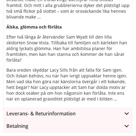
framtid. Och mitt i alla grubblerierna dyker det plötsligt upp
två små flickor på slottet – som är oroväckande lika hennes
blivande make …
Älska, glömma och förlåta
Efter två långa år återvänder Sam Wyatt till den lilla
skidorten Snow Vista. Tillbaka till familjen och kärleken han
aldrig lyckats glömma. Han har ambitiösa planer för
framtiden, men kan han stanna och kommer de han sårat
förlåta?
Bara vreden skyddar Lacy Sills från att falla för Sam igen.
Och ilskan behövs, nu när han ivrigt uppvaktar henne igen.
Men vad ska hon göra när känslorna övergår i ett kokande,
hett begär? När Lacy upptäcker att Sam har dolda motiv är
hon dock osäker på om hon någonsin kan förlåta. Inte ens
när en oplanerad graviditet plötsligt är med i bilden …
Leverans- & Returinformation
Betalning