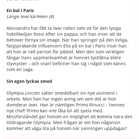
En bal i Paris
Länge leve kärleken (4)
Alessandro har fått ta över rollen som vd för den lyxiga
hotellkedjan Rossi efter sin pappa, och han inser att de
behöver förnya sin image. När han springer på den livliga,
färgsprakande influencern Ella på en bal i Paris inser han
att hon är rätt person för jobbet. Men den som verkligen
fångar hans uppmärksamhet är hennes tystlåtna äldre
styvsyster – och snart befinner han sig i något som känns
som en saga.
Sin egen lyckas smed
Olympia Lincoln sätter omedelbart sin nye assistent i
arbete. Men hon har ingen aning om vem det är hon
domderar över. Han är nämligen Primo Rinucci – hennes
nye chef! Primo kan inte låta bli att spela med.
Missförståndet ger honom en möjlighet att komma nära den
tilldragande Olympia. Men frågan är om hon någonsin
kommer att våga lita på honom när sanningen uppdagas?