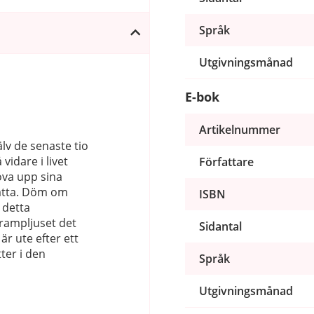
Språk
Utgivningsmånad
E-bok
Artikelnummer
jälv de senaste tio
idare i livet
Författare
öva upp sina
rätta. Döm om
ISBN
 detta
 rampljuset det
Sidantal
är ute efter ett
ter i den
Språk
Utgivningsmånad