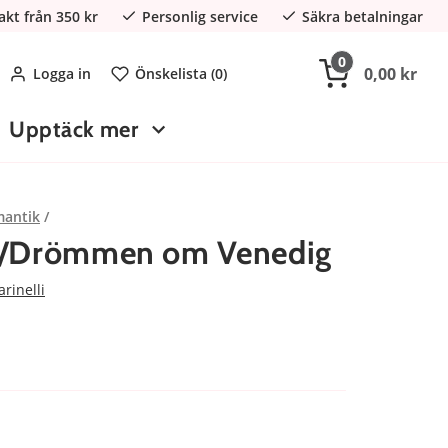
rakt från 350 kr
Personlig service
Säkra betalningar
0
0,00 kr
Logga in
Önskelista (
0
)
Upptäck mer
antik
n/Drömmen om Venedig
rinelli