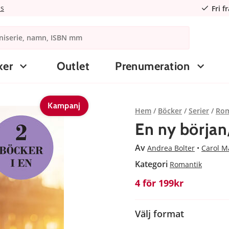
ns
Fri f
ker
Outlet
Prenumeration
Kampanj
Hem
Böcker
Serier
Rom
En ny börja
Av
Andrea Bolter
Carol Ma
Kategori
Romantik
4 för 199kr
Välj format