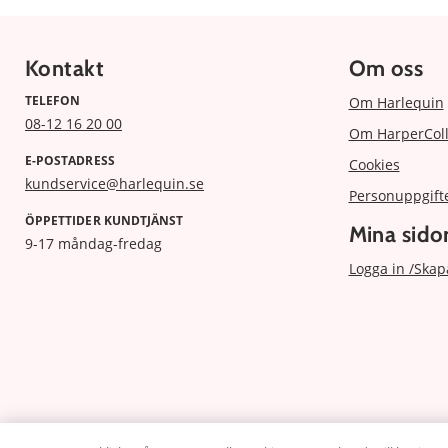
Kontakt
Om oss
TELEFON
Om Harlequin
08-12 16 20 00
Om HarperColl
E-POSTADRESS
Cookies
kundservice@harlequin.se
Personuppgift
ÖPPETTIDER KUNDTJÄNST
Mina sido
9-17 måndag-fredag
Logga in /Skap