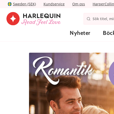
Sweden (SEK)
Kundservice
Om oss
HarperColli
Nyheter
Böc