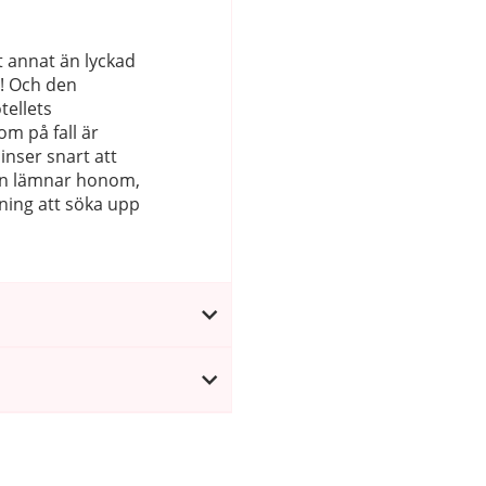
lt annat än lyckad
! Och den
tellets
m på fall är
 inser snart att
Hon lämnar honom,
edning att söka upp