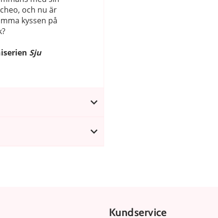
cheo, och nu är
n ömma kyssen på
k?
niserien
Sju
Kundservice