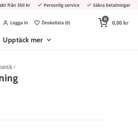
rakt från 350 kr
Personlig service
Säkra betalningar
0
0,00 kr
Logga in
Önskelista (
0
)
Upptäck mer
antik
lning