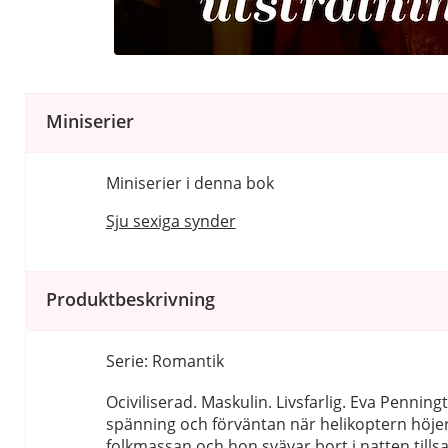
Miniserier
Miniserier i denna bok
Sju sexiga synder
Produktbeskrivning
Serie: Romantik
Ociviliserad. Maskulin. Livsfarlig. Eva Penningt
spänning och förväntan när helikoptern höjer
folkmassan och hon svävar bort i natten til