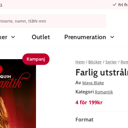
ns
Fri f
ker
Outlet
Prenumeration
Kampanj
Hem
Böcker
Serier
Rom
Farlig utstrå
Av
Maya Blake
Kategori
Romantik
4 för 199kr
Format