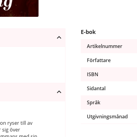
E-bok
Artikelnummer
Författare
ISBN
Sidantal
Språk
Utgivningsmånad
on ryser till av
 sig över
lsammans med sin