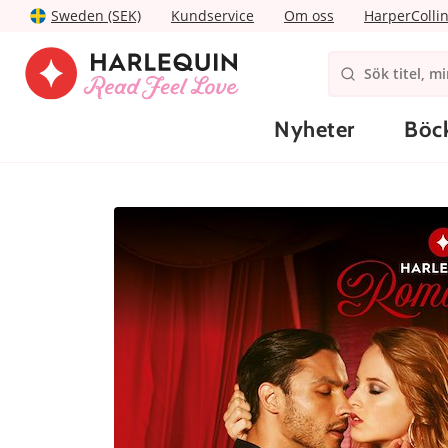
Sweden (SEK)
Kundservice
Om oss
HarperColli
Nyheter
Böc