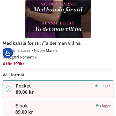
Med känsla för stil /Ta det man vill ha
Av
Jennie Lucas
Nicola Marsh
Kategori
Romantik
4 för 199kr
Välj format
Pocket
I lager
89,00 kr
E-bok
I lager
89,00 kr